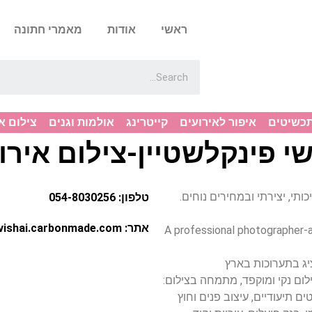
ראשי
אודות
מאמרי חתונה
תכשיטים
איפור לאירועים
קייטרינג
אולמות וגנים
צילום א
י פינקלשטיין-צילום אירו
ים איכותי, יצירתי ובמחירים נוחים.
טלפון: 054-8030256
אתר: http://avishai.carbonmade.com
A professional photographer-art
ציג בתערוכות בארץ
ום נקי ומוקפד, מתמחה בצילום:
ים תיעודיים, עיצוב פנים וחוץ