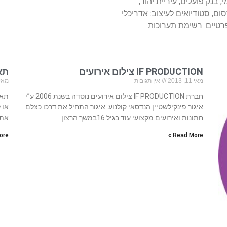
 בנק פועלים, עיריית יהוד,
ם, סטודיואים לעיצוב: אדריכלי
ופרטיים. רשימת תערוכות
IF PRODUCTION צילום אירועים
תא
מאי 11, 2013
אין תגובות
מאי 2, 13
חברת IF PRODUCTION צילום אירועים נוסדה בשנת 2006 ע”י
תא 
איגור פינקילשטיין הנדסאי קולנוע.​​​​ איגור התחיל את דרכו כצלם
או 
חתונות ואירועים מקצועי עוד בגיל 16במשך הרצון
אתם
re »
Read More »