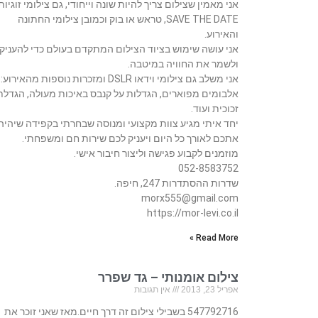
אני מאמין שצילום צריך להיות שונה וייחודי, גם צילומי זוגיות
SAVE THE DATE, טראש או בוק וכמובן צילומי החתונה
והאירוע.
אני עושה שימוש בציוד הצילום המתקדם בעולם כדי להעניק
ולשמר את החוויה במיטבה.
אני משלב גם צילומי וידאו DSLR ומזכרות נוספות מהאירוע:
אלבומים מפוארים, הגדלות על קנבס באיכות מעולה, הגדלת
זכוכית ועוד.
יחד איתי מגיע צוות מקצועי ומנוסה שבחרתי בקפידה שיהיה
אתכם לאורך כל היום ויעניק לכם שירות חם ומשפחתי.
מוזמנים לקבוע פגישה וליצור חיבור אישי.
052-8583752
שדרות ההסתדרות 247, חיפה.
morx555@gmail.com
https://mor-levi.co.il
Read More »
צילום אומנותי – גד שפרר
אפריל 23, 2013
אין תגובות
547792716 בשבילי צילום זה דרך חיים.מאז שאני זוכר את