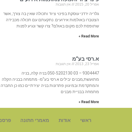
אפריל 20, 2015
אין תגובות
גלריה ירדני עוסקת בפינוי ציוד ותכולה שאין בה צורך, אשר
הצטברו באולמות אירועים. נתקעתם עם תכולה מכבידה
שתופסת לכם מקום באולם? צרו קשר ונגיע לפנות
Read More »
א.רסי בע”מ
אפריל 23, 2013
אין תגובות
9304447 – 03 050-5202130 בניה קלה, בניה
מתועשת,מבנים יבילים א.רסי בע”מ- מתמחה בבניה הקלה
והמתקדמת ובמיגוון פתרונות בניה יצירתיים כמו כן החברה
מתמחה בבניית מבנים
Read More »
ראשי
אודות
מאמרי חתונה
פרסם