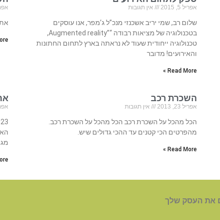
אפריל 5, 2015
אין תגובות
אפריל 23
שלום רב, שמי יריב אשכנזי מנכ”ל ג’מפר, אנו עוסקים
אתר
בטכנולוגיה של מציאות רבודה “”Augmented reality,
re »
טכנולוגיה ייחודית שעוד לא נראתה בארץ לתחום החתונות
והאירועים! מדובר
Read More »
השכרת רכב
אתר
אפריל 23, 2013
אין תגובות
אפריל 23
הכל מהכל על השכרת רכב הכל מהכל על השכרת רכב.
מהפרטים הכי קטנים עד ההכי גדולים שיש.
האת
מגו
Read More »
re »
 את העסק שלך