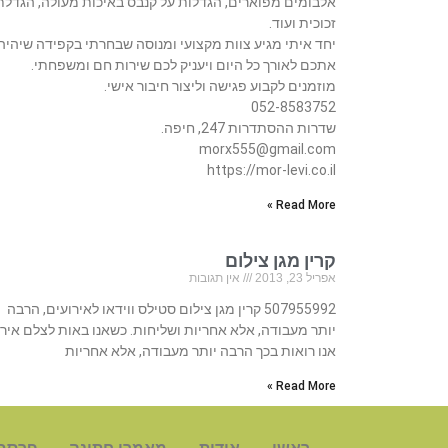
אלבומים מפוארים, הגדלות על קנבס באיכות מעולה, הגדלת
זכוכית ועוד.
יחד איתי מגיע צוות מקצועי ומנוסה שבחרתי בקפידה שיהיה
אתכם לאורך כל היום ויעניק לכם שירות חם ומשפחתי.
מוזמנים לקבוע פגישה וליצור חיבור אישי.
052-8583752
שדרות ההסתדרות 247, חיפה.
morx555@gmail.com
https://mor-levi.co.il
Read More »
קרין מגן צילום
אפריל 23, 2013
אין תגובות
507955992 קרין מגן צילום סטילס ווידאו לאירועים, הרבה
יותר מעבודה, אלא אחריות ושליחות. כשאנו באות לצלם אירו
אנו רואות בכך הרבה יותר מעבודה, אלא אחריות
Read More »