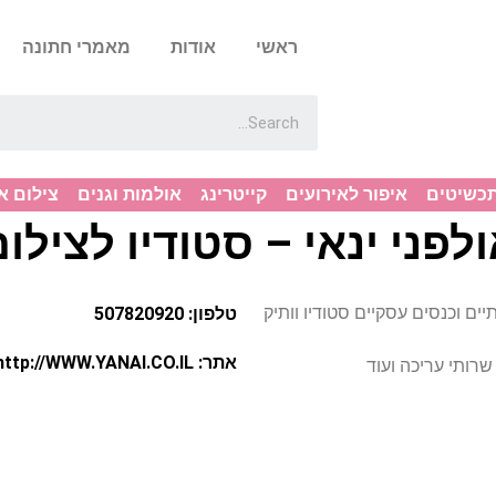
ראשי
אודות
מאמרי חתונה
תכשיטים
איפור לאירועים
קייטרינג
אולמות וגנים
צילום א
לפני ינאי – סטודיו לצילו
פחתיים וכנסים עסקיים סטודיו וותיק
טלפון: 507820920
אתר: http://WWW.YANAI.CO.IL
שרותי עריכה ועוד