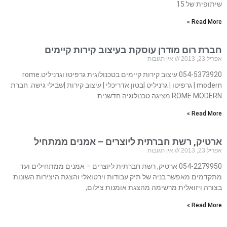
שיתופית של 15
Read More »
חברת רום מודרן עוסקת בעיצוב קירות קיימים
אפריל 23, 2013
אין תגובות
054-5373920 עיצוב קירות קיימים בטכנולוגית גרפיטו וגרניליט.rome
modern | גרפיטו | גרניליט |בטון אדריכלי | עיצוב קירות |שבילי גישה. חברת
ROME MODERN מציגה טכנולוגיה חדשנית
Read More »
ארטיק, רשת חברתית ליוצרים – אמנים ממתחיל
אפריל 23, 2013
אין תגובות
054-2279950 ארטיק, רשת חברתית ליוצרים – אמנים ממתחילים ועד
מתקדמים מאפשר בניה של תיק עבודות וירטואלי והצגת היצירות השונות
בצורה ויזואלית מרשימה מהצגת אומנות צילום,
Read More »