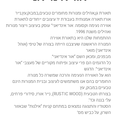
תאורת גן,אהילים ומנורות מחומרים טבעים,במבוק,עץ,נייר
אורז.תאורה אמנותית בעבודת יד.עיצובים ייחודים לתאורת
אווירה נעימה וקסומה. אור אינדיאני” עוסק בעיצוב וייצור מנורות
ואהילים משנת 1996.
ההתמחות שלנו היא בתאורת אווירה
המנורה הראשונה שעיצבנו הייתה בצורה של טיפי (אוהל
אינדיאני) מואר
מבפנים, ומכאן השם “אור אינדיאני”.
כל הדגמים הם פרי עיצוב ופיתוח מקוריים של מעצבי “אור
אינדיאני”. הדגש
הוא על האווירה הנעימה והרכה שמשרה כל מנורה.
החומרים בהם אנו משתמשים לעיצוב ובניית המנורות הינם
טבעיים:במבוק, עץ
בצורתו הטבעית (RUSTIC WOOD), נייר אורז, סידורי פרחים,
עלי בננה וכד’.
הסטודיו והתצוגה נמצאים במתחם קניות “אילנות” שבאזור
השרון, על כביש מס’