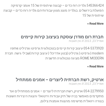
545366424 גלריה רוח כדים – קבוצה שיתופית של 15 אומני קרמיקה
הפועלת בירושלים. בגלריה מוצג מגוון עבודותיהם גלריה רוח כדים – קבוצה
שיתופית של 15
Read More »
חברת רום מודרן עוסקת בעיצוב קירות קיימים
אפריל 23, 2013
אין תגובות
054-5373920 עיצוב קירות קיימים בטכנולוגית גרפיטו וגרניליט.rome
modern | גרפיטו | גרניליט |בטון אדריכלי | עיצוב קירות |שבילי גישה. חברת
ROME MODERN מציגה טכנולוגיה חדשנית
Read More »
ארטיק, רשת חברתית ליוצרים – אמנים ממתחיל
אפריל 23, 2013
אין תגובות
054-2279950 ארטיק, רשת חברתית ליוצרים – אמנים ממתחילים ועד
מתקדמים מאפשר בניה של תיק עבודות וירטואלי והצגת היצירות השונות
בצורה ויזואלית מרשימה מהצגת אומנות צילום,