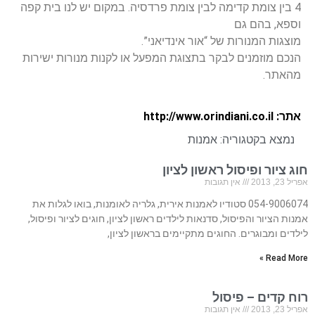
4 בין צומת קדימה לבין צומת פרדסיה. במקום יש לנו בית קפה
וספא, בהם גם
מוצגות המנורות של “אור אינדיאני”.
הנכם מוזמנים לבקר בתצוגת המפעל או לקנות מנורות ישירות
מהאתר.
אתר: http://www.orindiani.co.il
נמצא בקטגוריה:
אמנות
חוג ציור ופיסול ראשון לציון
אפריל 23, 2013
אין תגובות
054-9006074 סטודיו לאמנות אירית, גלריה לאומנות, בואו לגלות את
אמנות הציור והפיסול, סדנאות לילדים ראשון לציון, חוגים לציור ופיסול,
לילדים ומבוגרים. החוגים מתקיימים בראשון לציון,
Read More »
רוח קדים – פיסול
אפריל 23, 2013
אין תגובות