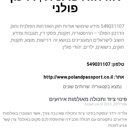
פולני
549031107 מידע שימושי אודות חוק האזרחות הפולנית וחוק
הדרכון הפולני – ההיסטוריה, תקנות, פסקי דין, תגובות ומידע
חשוב לישראלים המעוניינים בנושא זה. דרישות, מוצא, תקנות,
חוקים, נישואים, ילדים, יהודי פולין.
טלפון: 549031107
אתר: http://www.polandpassport.co.il
נמצא בקטגוריה:
שרותים שונים
פינוי ציוד ותכולה מאולמות אירועים
אפריל 20, 2015
אין תגובות
גלריה ירדני עוסקת בפינוי ציוד ותכולה שאין בה צורך, אשר הצטברו באולמות
אירועים. נתקעתם עם תכולה מכבידה שתופסת לכם מקום באולם? צרו קשר
ונגיע לפנות