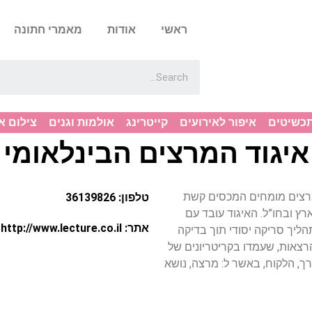
ראשי
אודות
מאמרי חתונה
תכשיטים
איפור לאירועים
קייטרינג
אולמות וגנים
צילום א
איגוד המרצים הבינלאומי
של מרצים מומחים המכסים קשת
טלפון: 36139826
ץ ובחו”ל. האיגוד עובד עם
אתר: http://www.lecture.co.il
ליך סריקה יסודי תוך בדיקה
רצאות, שעמדו בקריטריונים של
ך, הלקוח, באשר ל: מרצה, נושא