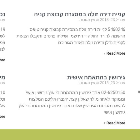
קניית דירה זולה במסגרת קבוצת קניה
נכ
אפריל 23, 2013
אין תגובות
אפריל 23
5460246 קניית דירה זולה במסגרת קבוצת קניה טופס
הרשמה לדירה הזולה – הירשמו ושילחו פרטים ותקבלו הצעות
לשל
לקניית נדלן ודירה זולה באזור מגוריכם
צפי
לנז
Read More »
re »
גירושין בהתאמה אישית
מי
אפריל 23, 2013
אין תגובות
אפריל 23
!
02-6250150 אתר גירושין המתמחה בייעוץ גירושין אישי
וממוקד. לאחר מילוי שאלון קצר, יועברו אליכם המלצות
וכל
להשגת מטרות הגירושין שלכם אתר גירושין המתמחה בייעוץ
של 
גירושין אישי
re »
Read More »