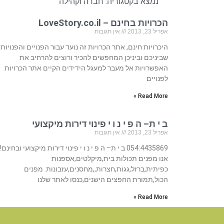
נמצא בקטגוריה:
חברה וקהילה
הכרויות בחינם – LoveStory.co.il
אפריל 23, 2013
אין תגובות
היכרויות חינם, אתר הכרויות זה נועד עבור הפנויים והפנויות
שביניכם וביניכן המחפשים להכיר ורוצים להרחיב את
האפשרויות אל מעבר למעגל הידידים הקיים אתר הכרויות
לפנויים
Read More »
ב י ת– ה פ י נ ו י פינוי דירות מיקצועי
אפריל 23, 2013
אין תגובות
054:4435869 ב י ת– ה פ י נ ו י פינוי דירות מיקצועי ובחינם!!
אנו מפנים תכולות בית,מיקלטים,אספנות
כפיתית,ברזל,גגות,חצרות,,מחסנים,עזבונות. מפנים
הכול,תמורת החפצים הישנים,כנסו לאתר שלנו
Read More »