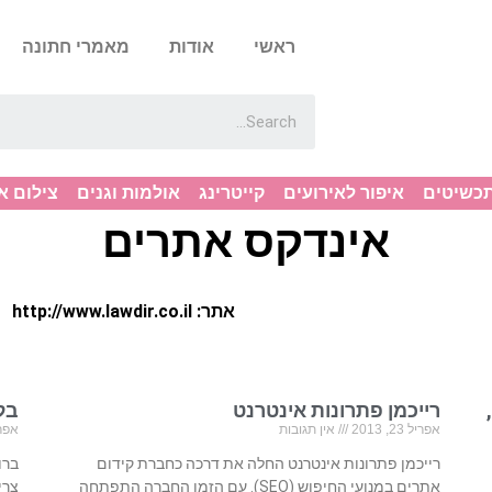
ראשי
אודות
מאמרי חתונה
תכשיטים
איפור לאירועים
קייטרינג
אולמות וגנים
צילום א
אינדקס אתרים
אתר: http://www.lawdir.co.il
רייכמן פתרונות אינטרנט
בל
אפריל 23, 2013
אין תגובות
אפריל 23
רייכמן פתרונות אינטרנט החלה את דרכה כחברת קידום
ברו
אתרים במנועי החיפוש (SEO). עם הזמן החברה התפתחה
צרי