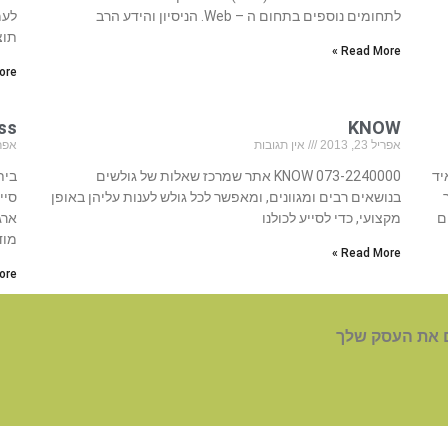
לתחומים נוספים בתחום ה – Web. הניסיון והידע הרב
לעמ
תוצ
Read More »
re »
KNOW
ness
אפריל 23, 2013
אין תגובות
אפריל 23
איד
073-2240000 KNOW אתר שמרכז שאלות של גולשים
בנושאים רבים ומגוונים, ומאפשר לכל גולש לענות עליהן באופן
ם
מקצועי, כדי לסייע לכולנו
ארג
מוד
Read More »
re »
 את העסק שלך