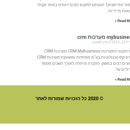
וד הפייסבוק? הגעתם למקום הנכון! הזמינו באתר וקבלו
אות מיידיות.
Read Mo
mybusi מערכות crm
, 2013
אין תגובות
בית תוכנה למערכות CRM MyBusiness מערכות CRM .
סיירוניקס טכנולוגיות בע”מ מפתחת ומשווקת מערכות CRM
ונים רבים במשק. החברה פיתחה לאורך השנים מספר
ולים על
Read Mo
© 2020 כל הזכויות שמורות לאתר