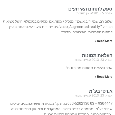
ספק לתחום האירועים
אפריל 5, 2015
אין תגובות
שלום רב, שמי יריב אשכנזי מנכ”ל ג’מפר, אנו עוסקים בטכנולוגיה של מציאות
רבודה “”Augmented reality, טכנולוגיה ייחודית שעוד לא נראתה בארץ
לתחום החתונות והאירועים! מדובר
Read More »
העלאת תמונות
אפריל 23, 2013
אין תגובות
אתר העלאת תמונות מהיר ונוח!
Read More »
א.רסי בע”מ
אפריל 23, 2013
אין תגובות
9304447 – 03 050-5202130 בניה קלה, בניה מתועשת,מבנים יבילים
א.רסי בע”מ- מתמחה בבניה הקלה והמתקדמת ובמיגוון פתרונות בניה
יצירתיים כמו כן החברה מתמחה בבניית מבנים