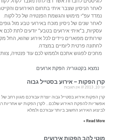
לוגיסטים לחברות אשר רצו לתת מעבר לקהל לקוחו
לאחר הניסיון שצבר איתי בתחום האירועים והקייטרי
נמדד עפ”י מימוש והגשמת הפנטזיה של כל לקוח.
לאחר שנים של ניסיון מוכח באירועי טבע מול גופי
עסקיות, ב”איתי אירועים בטבע” יודעים לתת לכם א
שירותים מפוארים ניידים לכל אירוע שהוא, החל מק
לחתונה פרטית ליומיים במצדה.
מחכים לפגוש אתכם ולממש לכם עוד פנטזיה, צוות 
נמצא בקטגוריה:
הפקת ארועים
קרן הפקות – אירוע בסטייל גבוה
יוני 10, 2013
אין תגובות
קרן הפקות אירוע בסטייל גבוה יוצרת עבורכם מגוון רחב של
אפשריות להפקת האירוע שלכם… לקרן הפקות יש אחריות ר
לביצוע האירוע החשוב ביותר עבורכם ולמלא
Read More »
מוטי להב הפקות אירועים