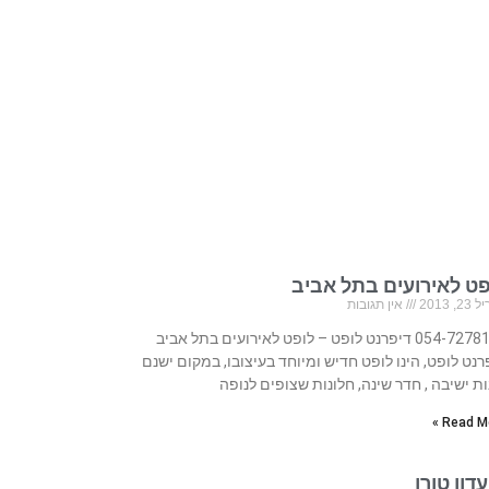
פט לאירועים בתל אביב
, 2013
אין תגובות
054-7278177 דיפרנט לופט – לופט לאירועים בתל אביב
רנט לופט, הינו לופט חדיש ומיוחד בעיצובו, במקום ישנם
ות ישיבה , חדר שינה, חלונות שצופים לנופה
Read Mo
דון טורו