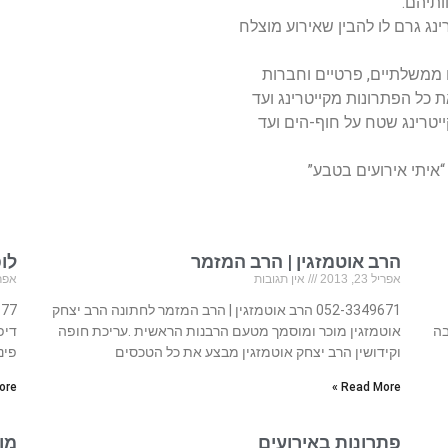
תיהם.
נג גרם לו להבין שאירוע מוצלח
ם ממשלתיים, פרטיים וחברות
ת כל הפתרונות מקייטרינג ועד
ייטרינג שטח על חוף-הים ועד
“איתי אירועים בטבע”
הרב אוטמזגין | הרב המזמר
לו
אפריל 23, 2013
אין תגובות
אפריל 23
052-3349671 הרב אוטמזגין | הרב המזמר לחתונה הרב יצחק
בה
אוטמזגין מוכר ומוסמך מטעם הרבנות הראשית .עריכת חופה
דיפ
וקידושין הרב יצחק אוטמזגין מבצע את כל הטכסים
פינ
re »
Read More »
פתרונות באירועים
מוע