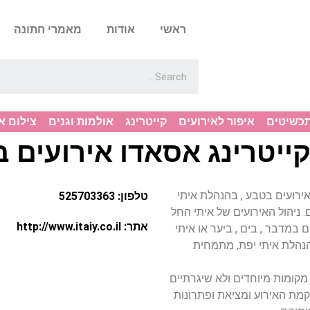
ראשי
אודות
מאמרי חתונה
תכשיטים
איפור לאירועים
קייטרינג
אולמות וגנים
צילום א
קייטרינג אסאדו אירועים 
קות אירועים בטבע , בהנהלת איתי
טלפון: 525703363
ניהול האירועים של איתי החל
אתר: http://www.itaiy.co.il
במדבר , בים , ביער או איתי
הנהלת איתי יפת, מתמחית
מקומות מיוחדים ולא שיגרתיים
קמת האירוע ומציאת ופתרונות