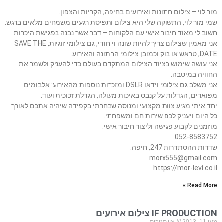
מור לוי – צילום חתונות ואירועים בחיפה, הקריות והצפון.
שמי מור לוי, התשוקה שלי היא צילום ותפיסת רגעים משמחים מלאים ברגש.
חשוב לי מאוד חיבור אישי עם הלקוחות – דבר אשר נבנה בפגישת היכרות.
אני מאמין שצילום צריך להיות שונה וייחודי, גם צילומי זוגיות, SAVE THE
DATE, טראש או בוק וכמובן צילומי החתונה והאירוע.
אני עושה שימוש בציוד הצילום המתקדם בעולם כדי להעניק ולשמר את
החוויה במיטבה.
אני משלב גם צילומי וידאו DSLR ומזכרות נוספות מהאירוע: אלבומים
מפוארים, הגדלות על קנבס באיכות מעולה, הגדלת זכוכית ועוד.
יחד איתי מגיע צוות מקצועי ומנוסה שבחרתי בקפידה שיהיה אתכם לאורך
כל היום ויעניק לכם שירות חם ומשפחתי.
מוזמנים לקבוע פגישה וליצור חיבור אישי.
052-8583752
שדרות ההסתדרות 247, חיפה.
morx555@gmail.com
https://mor-levi.co.il
Read More »
IF PRODUCTION צילום אירועים
מאי 11, 2013
אין תגובות