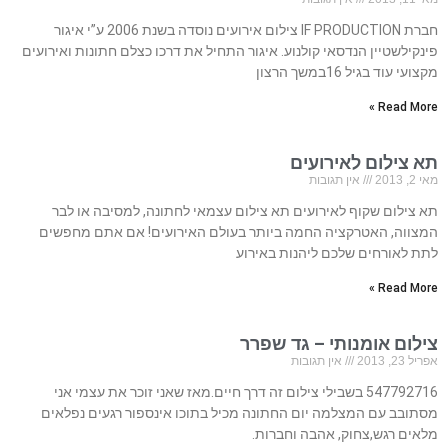
חברת IF PRODUCTION צילום אירועים נוסדה בשנת 2006 ע”י איגור
פינקילשטיין הנדסאי קולנוע.​​​​ איגור התחיל את דרכו כצלם חתונות ואירועים
מקצועי עוד בגיל 16במשך הרצון
Read More »
תא צילום לאירועים
מאי 2, 2013
אין תגובות
תא צילום שקוף לאירועים תא צילום עצמאי לחתונה, למסיבה או לבר
המצווה, האטרקציה החמה ביותר בעולם האירועים! אם אתם מחפשים
לתת לאורחים שלכם ליהנות באירוע
Read More »
צילום אומנותי – גד שפרר
אפריל 23, 2013
אין תגובות
547792716 בשבילי צילום זה דרך חיים.מאז שאני זוכר את עצמי אני
מסתובב עם המצלמה יום החתונה מכיל בתוכו אינספור רגעים נפלאים
מלאים רגש,צחוק, אהבה וחברות.