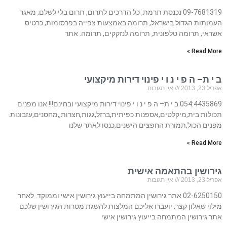
09-7681319 נכנסת תרמת, כל הדרכים לתרום, תרום בלי לשלם, מאגר
העמותות הגדול בישראל, תרומה באמצעות צפייה בפרסומות, כרטיס
אשראי, תרומה טלפונית, תרומה לנזקקים, תרומה. אתר
Read More »
ב י ת– ה פ י נ ו י פינוי דירות מיקצועי
אפריל 23, 2013
אין תגובות
054:4435869 ב י ת– ה פ י נ ו י פינוי דירות מיקצועי ובחינם!!! אנו מפנים
תכולות בית,מיקלטים,אספנות כפיתית,ברזל,גגות,חצרות,,מחסנים,עזבונות.
מפנים הכול,תמורת החפצים הישנים,כנסו לאתר שלנו
Read More »
גירושין בהתאמה אישית
אפריל 23, 2013
אין תגובות
02-6250150 אתר גירושין המתמחה בייעוץ גירושין אישי וממוקד. לאחר
מילוי שאלון קצר, יועברו אליכם המלצות להשגת מטרות הגירושין שלכם
אתר גירושין המתמחה בייעוץ גירושין אישי