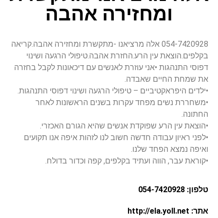
ומחזירה אהבה
054-7420928 אלה מרציאנו -מתקשרת ומחזירה אהבה.קריאה
בקלפים.הוצאת עין הרע.החזרת אהבה.טיפולי הרגעה ושינוי
דפוסי התנהגות •אני עוזרת לאנשים עם דיכאונות לקבל בחזרה
את שמחת החיים שאבדה.
•ילדים היפראקטיביים – טיפולי הרגעה ושינוי דפוסי התנהגות.
•משחררת נשים מפחד עקרות בשנים הראשונות לאחר
החתונה.
•הוצאת עין הרע שפוקדת אנשים שהיא הגורם האכזרי.
•לפני ראיון עבודה חדשה חשוב לנו לזהות איפה אנו תקועים
ואיפה נמצא הפחד שלנו.
•קוראת עבר, הווה ועתיד בקלפים, קפה וכדור בדולח.
טלפון: 054-7420928
אתר: http://ela.yoll.net