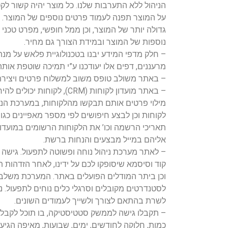
הניהול ללא התערבות שלנו. כל מוצר יהיה קשור לקט
על המוצר תפנה לעמוד פרטים נוספים של המוצר. ב
גדולה יותר של המוצר, וכן ממל חופשי, מפרט טכני
נוספות של המוצר ובמידת הצורך גם מחיר.
– חלק מדפי המידע יבנו בטכנולוגיית פלאש על מ
מרעננים, דפים אלו יעודכנו ע”י תמיכה שוטפת אות
– באתר משולב טופס משוב למשלוח פרטים ויציר
– באתר מועדון לקוחות (CRM), 
מילוי פרטים אותם תבקשו מהלקוחות, במערכת הניה
לקוחות וכן לבצע חיפושים לפי מספר מאפיינים כגון:
תאריכי הרשמה וכו’ את הלקוחות הרשומים במועדון 
אליהם במייל מבצעים והנחות ברשת.
– לאתר מערכת ניהול נוחה ופשוטה לתפעול. גי
קוד וסיסמא שיסופקו לכם על ידינו, לאחר הזדהות ת
וכן ביתר המודלים הפועלים באתר. המערכת משל
לסטנדרטים מקובלים וסרגלי כלים נוחים לתפעול. נ
לשרת בהתאם לצורך ולשייך לעמודים השונים.
– תקבלו גישה לממשק סטטיסטיקה, בו תוכל לקבל 
כמות, חלוקה לחודשים, ימים, שבועות, מאיפה הגיעו