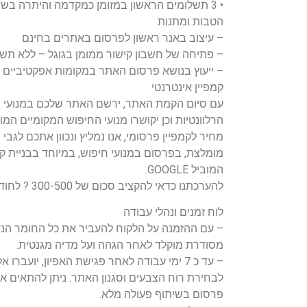
• 3 תשלומים הראשון במזומן כמקדמה והיתרה בשני בתשלומים דחויים
הטבות ומתנות
– עיצוב באנר ראשון לפרסום באתרים בחינם
– פתיחה של חשבון קישור ממומן בגוגל – ללא תש
– ייעוץ בנושא פרסום האתר במקומות אפקטיביים
קמפיין אינטרנטי
עם סיום הקמת האתר, ירשם האתר שלכם במנועי ח
הרלוונטיות וכן יקושרו מנועי החיפוש המקומיים המ
מחיר לקמפיין פרסומי, אנו נמליץ ונכוון אתכם לגב
מומלצת, בפרסום במנועי חיפוש, במיוחד בבניית ק
המוביל GOOGLE.
להערכתנו כדאי להקציב סכום של 300-500 ? לחודש לפרסום בגוגל.
לוח זמנים ונהלי עבודה
– עם ההזמנה על הלקוח להעביר את כל החומר הנד
מסודרת מוקלד לאחר הגהה ועל מדיה מגנטית.
– עד כ 7 ימי עבודה לאחר פגישת האפיון, יועב
לבחירת רוח הצבעים וסגנון האתר. ניתן להתאים 
פרסום בשיתוף פעולה מלא.