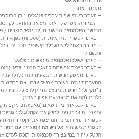
www.idarom.co.il
מפרט האתר
– האתר בשתי שפות עברית ואנגלית, ניתן בתוספת
– העמוד הראשי של האתר מעוצב בהתאם לקונספט
הדגשת האלמנטים החשובים (לדוגמא: מוצרים / פר
– באתר קטגוריות תדמיתניות (סטטיות) כגון:אודות ה
– מדובר באתר ללא הגבלת קישורים סטטיים, בכל 
ותמונות.
– באתר ישולבו אלמנטים מונפשים בפלאש
– באתר קיימת אפשרות להצגת סרטוני וידאו (חומר
– באתר ממשק חדשות ומבצעים בו תוכלו להעביר מ
התערבות שלנו, בעזרת ממשק עדכון, את החדשות ני
ב”סקרולר” חדשות. מבצעים ניתן להציג כקוביות מב
כללים. (מתואם מראש עם אפיון האתר)
– באתר לכל אחד מהנושאים (מאפיה ובתי קפה) קט
קטגוריה תהיה תמונה המייצגת את הקטגוריה ולחיצ
קטגוריית משנה או אל רשימת המוצרים עם תמונות,
הקטלוג יהיה בנוי בצורה סכמאטית ותוכלו לעדכן 