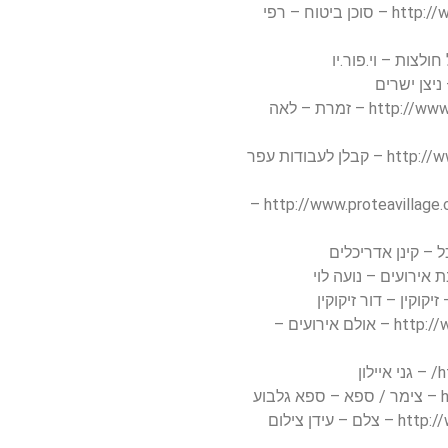
המוצר הוא הביטוחים השונים – /http://www.rafi-net.co.il – סוכן ביטוח – רפי
דיסקורגפיה (רשימת אלבומים) – /http://www.lea-show.com – זמרת – לאה
המוצר הוא יחידת דיור + השירותים הנלווים – /http://www.proteavillage.co.il –
המוצר הוא האולם – /http://www.mishmar-hanegev.co.il – אולם אירועים –