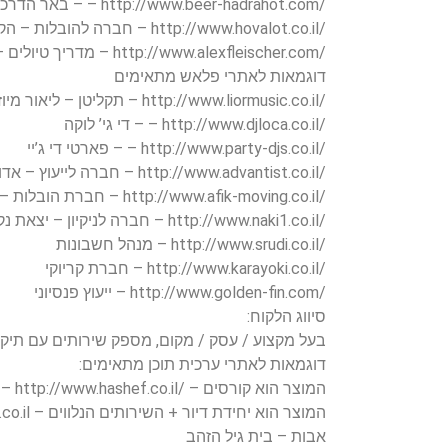
/http://www.beer-hadrahot.com – – באר הדרכות
/http://www.hovalot.co.il – חברה להובלות – הקיבוצניקים
/http://www.alexfleischer.com – מדריך טיולים – אלכס פליישר
דוגמאות לאתרי פלאש מתאימים
/http://www.liormusic.co.il – תקליטן – ליאור מיוזיק
/http://www.djloca.co.il – – די גי’ לוקה
/http://www.party-djs.co.il – – פארטי די ג’יי
/http://www.advantist.co.il – חברה לייעוץ – אדונטיסט
/http://www.afik-moving.co.il – חברת הובלות – אפיק הובלות
/http://www.naki1.co.il – חברה לניקיון – יצאת נקי
/http://www.srudi.co.il – מנהל חשבונות
/http://www.karayoki.co.il – חברת קריוקי
/http://www.golden-fin.com – ייעוץ פנסיוני
סיווג הלקוח:
בעל מקצוע / עסק / מקום, מספק שירותים עם תיק 
דוגמאות לאתרי ערכית תוכן מתאימים:
המוצר הוא קורסים – /http://www.hashef.co.il – מכללה – מכללת השף
אבות – בית גיל הזהב