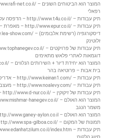
רפאלי
תיק עבודות – /http://www.t4u.co.il – הדפסה על חולצות – וי.פור.יו
תיק עבודות – /http://www.epur.co.il – מאפרת – ניצן ישרים
זלוטינק
תיק עבודות של פרויקטים – /http://www.tophanegev.co.il – קבלן לעבודות עפר
דוגמאות לאתרי פלאש מתאימים
בית אבות – פרוטיאה בהר
תיק עבודות – /http://www.keinan1.com – אדריכל – קינן אדריכלים
תיק עבודות – /http://www.noalevy.com – מעצבת אירועים – נועה לוי
תיק עבודות של זיקוקין – /http://www.d-nur.co.il – זיקוקין – דור זיקוקין
משמר הנגב
המוצר הוא האולם – http://www.ganey-aylon.co.il/ – גני איילון
תמונות של המקום – /http://www.spa-gilboa.co.il – צימר / ספא – ספא גלבוע
תיק עבודות – http://www.edanhatzilum.co.il/index.htm – צלם – עידן צילום
סיווג הלקוח: