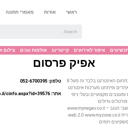
ראשי
אודות
מאמרי חתונה
תכשיטים
איפור לאירועים
קייטרינג
אולמות וגנים
צילום א
אפיק פרסום
052-6700395 חברת אפיק פרסום בע”מ עוסקת בתחום האינטרנט בלבד זה מעל 8
טלפון: 052-6700395
אתרים ופיתחנו מערכות אינטרנט
אתר: http://www.ib2b.co.il/cinfo.aspx?id=39576
מעצבים מקצועיים ובעלי ניסי
ורטלים גדולים
www.mynegev.co
web 2
שקיעים ויזמים