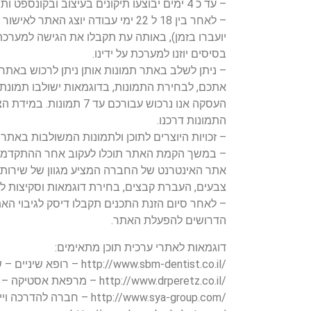
– עד כ 4 ימים יבוצעו תיקונים בעיצוב ובקונספט ותוצג סקיצה סופית.
– לאחר בין 18 ל 22 ימי עבודה יוצג האת
יועברו בזמן), באותה עת תקבלו את הגישה למערכת
בסיסים יוזנו למערכת על ידינו.
– ניתן לשלב באתר תמונות אותן ניתן לרכוש באתרי 
אתכם, לבחירת התמונות, בדוגמאות ישולבו תמונת
העסקה אנו נרכוש עבורכם עד 7
התמונות דרכנו.
– זכויות היוצרים לתוכן ולתמונות המשולבות באתר 
– במשך הקמת האתר תוכלו לעקוב אחר ההתקדמות
אתר האינטרנט של החברה המציע מגוון של שירותים
צבעים, העברת קבצים, בחירת דוגמאות וסקיצות לע
– לאחר סיום הזנת התכנים תקבלו דיסק לגיבוי הא
הדרושים להפעלת האתר.
דוגמאות לאתרי ערכית תוכן מתאימים:
/http://www.sbm-dentist.co.il – רופא שיניים – שניידר ברוקמאיר
/http://www.drperetz.co.il – מרפאת אסטיקה – ד”ר פרץ
/http://www.sya-group.com – חברה להדרכה וייעוץ – קבוצת שיא