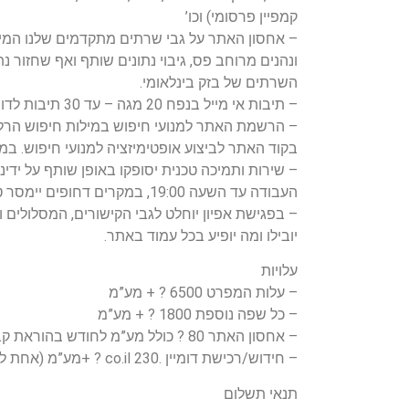
קמפיין פרסומי) וכו’
– אחסון האתר על גבי שרתים מתקדמים שלנו המי
ונהנים מרוחב פס, גיבוי נתונים שותף ואף שחזור נ
השרתים של בזק בינלאומי.
– תיבות אי מייל בנפח 20 מגה – עד 30 תיבות לדומיין, ללא תוספת תשלום.
– הרשמת האתר למנועי חיפוש במילות חיפוש הרל
בקוד האתר לביצוע אופטימיזציה למנועי חיפוש. ב
– שירות ותמיכה טכנית יסופקו באופן שותף על ידינו
העבודה עד השעה 19:00, במקרים דחופים יימסר טלפון זמין של נציג החברה.
– בפגישת אפיון יוחלט לגבי הקישורים, המסלולים 
יובילו ומה יופיע בכל עמוד באתר.
עלויות
– עלות המפרט 6500 ? + מע”מ
– כל שפה נוספת 1800 ? + מע”מ
– אחסון האתר 80 ? כולל מע”מ לחודש בהוראת קבע
– חידוש/רכישת דומיין .co.il 230 ? +מע”מ (אחת לשנתיים בהתאם לצורך)
תנאי תשלום