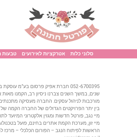
סלוני כלות
אטרקציות לאירועים
טבעות 
שנים, במשך השנים צברנו ניסיון רב, הקמנו מאות 
מורכבות לניהול עסקים. החברה מעסיקה מתכנתים ו
בין יתר הפרויקטים הגדולים של החברה הקמה של פ
מיי נגב, פורטל חדשות ומגזין אלקטרוני המיועד לתושבי הנגב – .il
מיי זון, מערכת הקמת אתרים בחינם, פועל בטכנולוגיית .0 www.myzone.co.il
הראשות לפיתוח הנגב – הפורום הכלכלי – מרכז למ