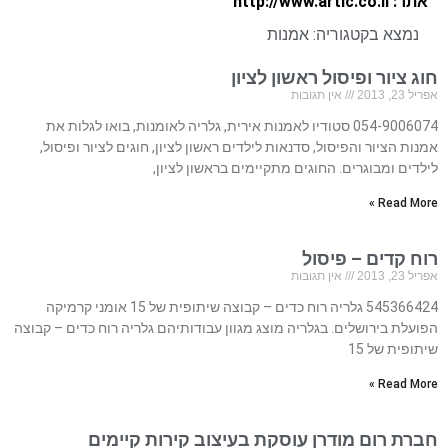
אתר: http://www.artic.co.il
נמצא בקטגוריה:
אמנות
חוג ציור ופיסול ראשון לציון
אפריל 23, 2013
אין תגובות
054-9006074 סטודיו לאמנות אירית, גלריה לאומנות, בואו לגלות את
אמנות הציור והפיסול, סדנאות לילדים ראשון לציון, חוגים לציור ופיסול,
לילדים ומבוגרים. החוגים מתקיימים בראשון לציון,
Read More »
רוח קדים – פיסול
אפריל 23, 2013
אין תגובות
545366424 גלריה רוח כדים – קבוצה שיתופית של 15 אומני קרמיקה
הפועלת בירושלים. בגלריה מוצג מגוון עבודותיהם גלריה רוח כדים – קבוצה
שיתופית של 15
Read More »
חברת רום מודרן עוסקת בעיצוב קירות קיימים