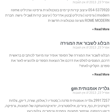
אפריל 23, 2013
אין תגובות
054-5373920 עיצוב קירות קיימים בטכנולוגית גרפיטו וגרניליט.rome
modern | גרפיטו | גרניליט |בטון אדריכלי | עיצוב קירות |שבילי גישה. חברת
ROME MODERN מציגה טכנולוגיה חדשנית
Read More »
הבלוג לשבור את המגירה
אפריל 23, 2013
אין תגובות
הבלוג לשבור את המגירה של הסופר אופיר עוז מיועד לכותבים בראשית
דרכם, המנסים לפלס את דרכם אל הוצאות הספרים ולהוציא לאור את
ספרם. הקליקו לאתר!
Read More »
גלריה אומנותית gm
אפריל 23, 2013
אין תגובות
29917257 גלריה אומנותית סדנה נ’,סטודיו ז’,אולפן, שורה, דיוקן, צלחת
דקורטיבית, נוף, ציורים, אילוסטרציה, יודאיקההעתקה של תמונות, גרפיקה,
דיוקן בהזמנה, שיחזור תמונות, צמחים וציפורים, גילוף בעץ