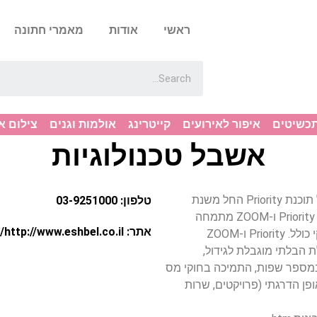
ראשי
אודות
מאמרי חתונה
תכשיטים
איפור לאירועים
קייטרינג
אולמות וגנים
צילום א
אשבל טכנולוגיות
03-9251000 חברת אשבל טכנולוגיות היצרנית של תוכנת Priority החל משנת
טלפון: 03-9251000
1986. אשבל טכנולוגיות בע”מ, היצרנית של תוכנות Priority ו-ZOOM מתמחה
אתר: http://www.eshbel.co.il/
בפיתוח, שיווק ויישום של התוכנות האלו לניהול עסקי כולל. Priority ו-ZOOM
 הבלתי מוגבלת לגידול,
ספר שפות, התמיכה בחוקי מס
ופן הדרגתי (פרויקטים, שרות