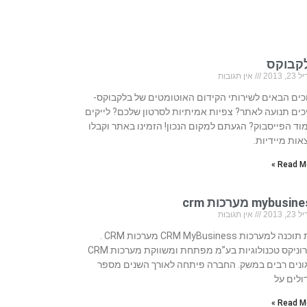
קבוקס
, 2013
אין תגובות
כים הבאים לשירותי הקידום האוטומטים של בלקבוקס-
כים תנועה לאתר? צפיות אמיתיות לסרטון שלכם? לייקים
וד הפייסבוק? הגעתם למקום הנכון! הזמינו באתר וקבלו
אות מיידיות.
Read Mo
mybusi מערכות crm
, 2013
אין תגובות
בית תוכנה למערכות CRM MyBusiness מערכות CRM .
סיירוניקס טכנולוגיות בע”מ מפתחת ומשווקת מערכות CRM
ונים רבים במשק. החברה פיתחה לאורך השנים מספר
ולים על
Read Mo