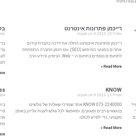
רייכמן פתרונות אינטרנט
בל
אפריל 23, 2013
אין תגובות
אפריל 23
רייכמן פתרונות אינטרנט החלה את דרכה כחברת קידום
ברו
אתרים במנועי החיפוש (SEO). עם הזמן החברה התפתחה
צרי
לתחומים נוספים בתחום ה – Web. הניסיון והידע הרב
לעמ
תוצ
Read More »
re »
KNOW
ness
אפריל 23, 2013
אין תגובות
אפריל 23
איד
073-2240000 KNOW אתר שמרכז שאלות של גולשים
בנושאים רבים ומגוונים, ומאפשר לכל גולש לענות עליהן באופן
ם
מקצועי, כדי לסייע לכולנו
ארג
מוד
Read More »
re »