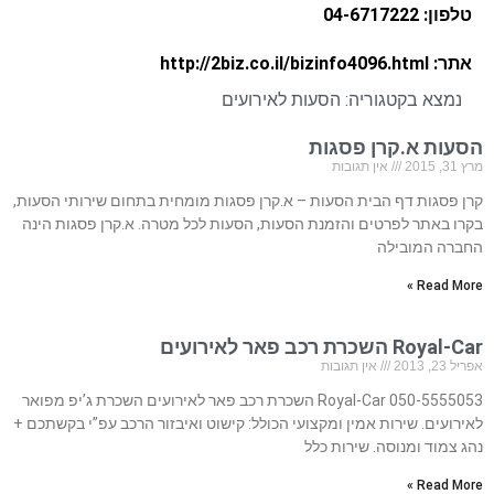
טלפון: 04-6717222
אתר: http://2biz.co.il/bizinfo4096.html
נמצא בקטגוריה:
הסעות לאירועים
הסעות א.קרן פסגות
מרץ 31, 2015
אין תגובות
קרן פסגות דף הבית הסעות – א.קרן פסגות מומחית בתחום שירותי הסעות,
בקרו באתר לפרטים והזמנת הסעות, הסעות לכל מטרה. א.קרן פסגות הינה
החברה המובילה
Read More »
Royal-Car השכרת רכב פאר לאירועים
אפריל 23, 2013
אין תגובות
050-5555053 Royal-Car השכרת רכב פאר לאירועים השכרת ג’יפ מפואר
לאירועים. שירות אמין ומקצועי הכולל: קישוט ואיבזור הרכב עפ”י בקשתכם +
נהג צמוד ומנוסה. שירות כלל
Read More »