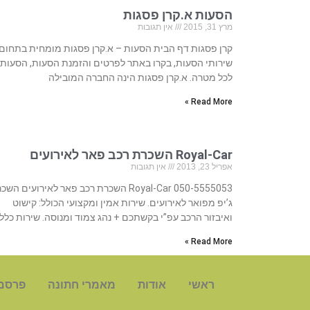
הסעות א.קרן פסגות
מרץ 31, 2015
אין תגובות
קרן פסגות דף הבית הסעות – א.קרן פסגות מומחית בתחום
שירותי הסעות, בקרו באתר לפרטים והזמנת הסעות, הסעות
לכל מטרה. א.קרן פסגות הינה החברה המובילה
Read More »
Royal-Car השכרת רכב פאר לאירועים
אפריל 23, 2013
אין תגובות
050-5555053 Royal-Car השכרת רכב פאר לאירועים הש
ג’יפ מפואר לאירועים. שירות אמין ומקצועי הכולל: קישוט
ואיבזור הרכב עפ”י בקשתכם + נהג צמוד ומנוסה. שירות כלל
Read More »
ראשי
אודות
מאמרי חתונה
פרסם