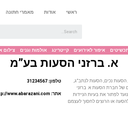
ראשי
אודות
מאמרי חתונה
תכשיטים
איפור לאירועים
קייטרינג
אולמות וגנים
צילום א
א. ברזני הסעות בע”מ
ים, הסעות נכים, הסעות לנתב”ג,
טלפון: 31234567
 של חברת הסעות א. ברזני
אתר: http://www.abarazani.com
ועד לפתור את בעיות הניידות
להסעה או הרוצים לחסוך לעצמם