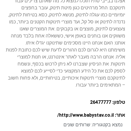
אצלנו בבייבי סתיו תוכלו למצוא כל מה שאתם צריכים עבור
תינוקכם: החל מרהיטים כגון מיטת תינוק, עובר בחפצים
יומיומיים כמו עגלה לתינוק, מנשא לתינוק, כסא בטיחות לתינוק,
נדנדה לתינוק או סל קל, ועד מוצרי תינוקות הקטנים ביותר, כמו
צעצועים לתינוק, מוצצים או בקבוקים. את המוצרים שאנו
משווקים אנו בוחנים באופן אישי, כששאלה אחת בלבד מנחה
אותנו: האם אנחנו היינו מסכימים שתינוקנו יגדלו איתו.
משימתנו היא לגרום לכם ההורים לדעת שיש לכם כתובת לפנות
אליה. אנחנו הרבה מעבר לאתר אינטרנט, או חנות למוצרי
תינוקות. את הניסיון שצברנו לא ניתן לרכוש בכסף, ונשמח
לספק לכם את כל הידע המקצועי כדי לסיייע לכם למוצא
לתינוקכם מוצרי תינוקות איכותיים, בטיחותיים, ולא פחות חשוב
– המתאימים ביותר עבורו.
טלפון: 26477777
אתר: http://www.babystav.co.il/
נמצא בקטגוריה:
שרותים שונים