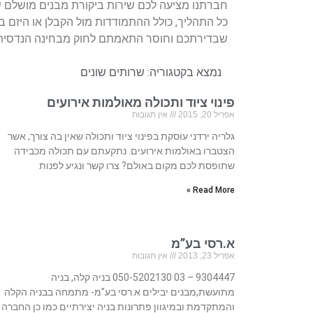
חברתנו מציעה לכם שירות ביקורת מבנים מושלם שי
כל התהליך, כולל ההתמודדות מול הקבלן או היזם בנ
שבדירתכם וחוסר התאמתם לחוק מבחינה הנדסית 
נמצא בקטגוריה:
שרותים שונים
פינוי ציוד ותכולה מאולמות אירועים
אפריל 20, 2015
אין תגובות
גלריה ירדני עוסקת בפינוי ציוד ותכולה שאין בה צורך, אשר
הצטברו באולמות אירועים. נתקעתם עם תכולה מכבידה
שתופסת לכם מקום באולם? צרו קשר ונגיע לפנות
Read More »
א.רסי בע”מ
אפריל 23, 2013
אין תגובות
9304447 – 03 050-5202130 בניה קלה, בניה
מתועשת,מבנים יבילים א.רסי בע”מ- מתמחה בבניה הקלה
והמתקדמת ובמיגוון פתרונות בניה יצירתיים כמו כן החברה