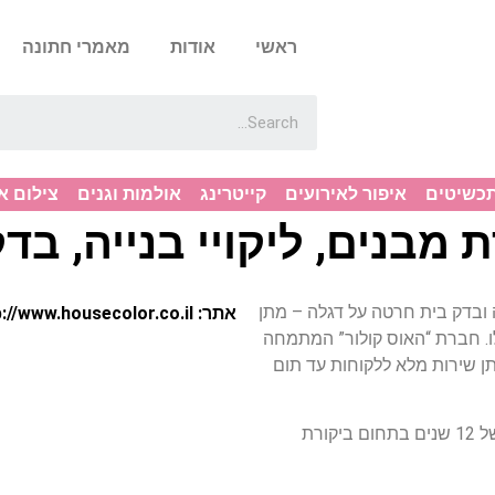
ראשי
אודות
מאמרי חתונה
תכשיטים
איפור לאירועים
קייטרינג
אולמות וגנים
צילום א
 מבנים, ליקויי בנייה, בד
 ובדק בית חרטה על דגלה – מתן
אתר: http://www.housecolor.co.il/
ו. חברת “האוס קולור” המתמחה
תן שירות מלא ללקוחות עד תום
החברה מנוהלת ע”י בעלי מקצוע וידע עשיר, ניסיון של 12 שנים בתחום ביקורת