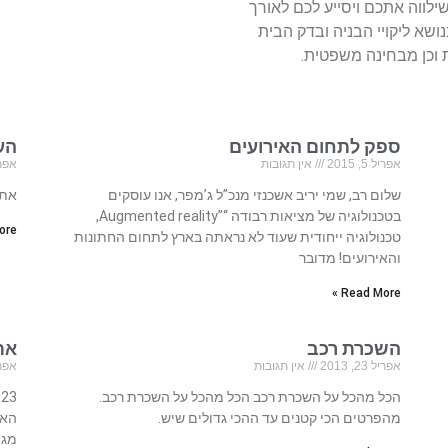
לווה אתכם ויסייע לכם לאורך
ושא ליקויי הבניה ובדק הבית
וכן מבחינה משפטית.
ספק לתחום האירועים
הע
אפריל 5, 2015
אין תגובות
אפריל 23
שלום רב, שמי יריב אשכנזי מנכ”ל ג’מפר, אנו עוסקים
אתר
בטכנולוגיה של מציאות רבודה “”Augmented reality,
re »
טכנולוגיה ייחודית שעוד לא נראתה בארץ לתחום החתונות
והאירועים! מדובר
Read More »
השכרת רכב
אתר
אפריל 23, 2013
אין תגובות
אפריל 23
הכל מהכל על השכרת רכב הכל מהכל על השכרת רכב.
מהפרטים הכי קטנים עד ההכי גדולים שיש.
האת
מגו