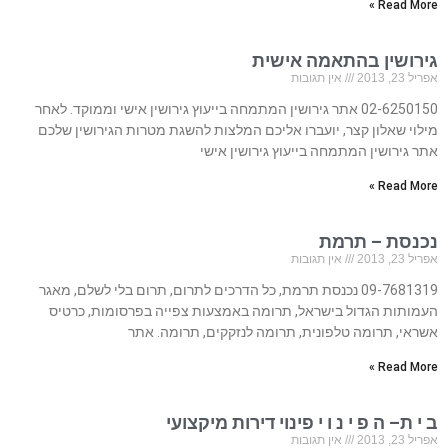
Read More »
גירושין בהתאמה אישית
אפריל 23, 2013
אין תגובות
02-6250150 אתר גירושין המתמחה בייעוץ גירושין אישי וממוקד. לאחר
מילוי שאלון קצר, יועברו אליכם המלצות להשגת מטרות הגירושין שלכם
אתר גירושין המתמחה בייעוץ גירושין אישי
Read More »
נכנסת – תרמת
אפריל 23, 2013
אין תגובות
09-7681319 נכנסת תרמת, כל הדרכים לתרום, תרום בלי לשלם, מאגר
העמותות הגדול בישראל, תרומה באמצעות צפייה בפרסומות, כרטיס
אשראי, תרומה טלפונית, תרומה לנזקקים, תרומה. אתר
Read More »
ב י ת– ה פ י נ ו י פינוי דירות מיקצועי
אפריל 23, 2013
אין תגובות