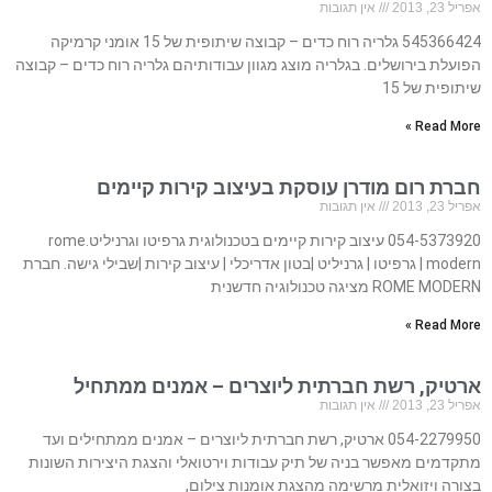
אפריל 23, 2013
אין תגובות
545366424 גלריה רוח כדים – קבוצה שיתופית של 15 אומני קרמיקה
הפועלת בירושלים. בגלריה מוצג מגוון עבודותיהם גלריה רוח כדים – קבוצה
שיתופית של 15
Read More »
חברת רום מודרן עוסקת בעיצוב קירות קיימים
אפריל 23, 2013
אין תגובות
054-5373920 עיצוב קירות קיימים בטכנולוגית גרפיטו וגרניליט.rome
modern | גרפיטו | גרניליט |בטון אדריכלי | עיצוב קירות |שבילי גישה. חברת
ROME MODERN מציגה טכנולוגיה חדשנית
Read More »
ארטיק, רשת חברתית ליוצרים – אמנים ממתחיל
אפריל 23, 2013
אין תגובות
054-2279950 ארטיק, רשת חברתית ליוצרים – אמנים ממתחילים ועד
מתקדמים מאפשר בניה של תיק עבודות וירטואלי והצגת היצירות השונות
בצורה ויזואלית מרשימה מהצגת אומנות צילום,