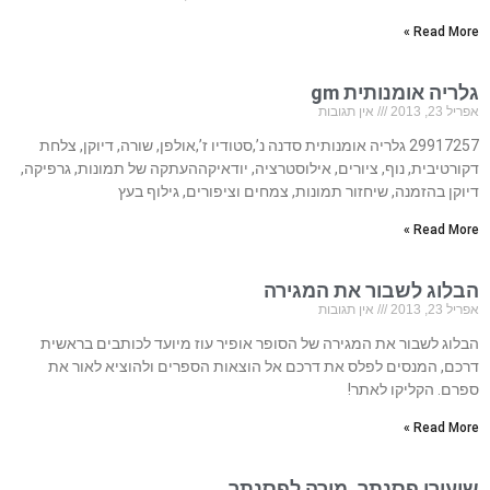
Read More »
גלריה אומנותית gm
אפריל 23, 2013
אין תגובות
29917257 גלריה אומנותית סדנה נ’,סטודיו ז’,אולפן, שורה, דיוקן, צלחת
דקורטיבית, נוף, ציורים, אילוסטרציה, יודאיקההעתקה של תמונות, גרפיקה,
דיוקן בהזמנה, שיחזור תמונות, צמחים וציפורים, גילוף בעץ
Read More »
הבלוג לשבור את המגירה
אפריל 23, 2013
אין תגובות
הבלוג לשבור את המגירה של הסופר אופיר עוז מיועד לכותבים בראשית
דרכם, המנסים לפלס את דרכם אל הוצאות הספרים ולהוציא לאור את
ספרם. הקליקו לאתר!
Read More »
שיעורי פסנתר, מורה לפסנתר