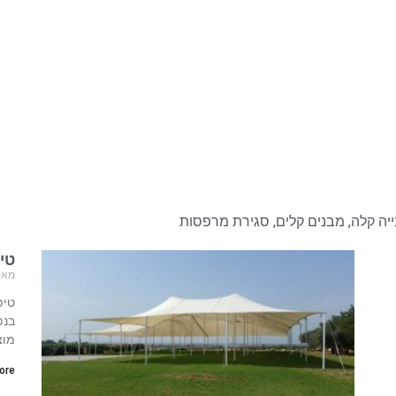
ייה קלה
,
מבנים קלים
,
סגירת מרפסות
טיפ
מאי 4, 17
טיפ
בנפ
מוצ
re »