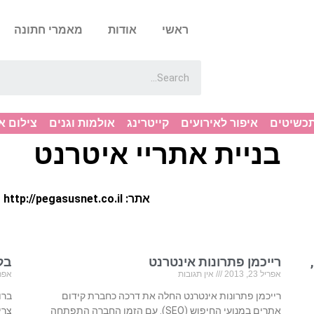
ראשי
אודות
מאמרי חתונה
תכשיטים
איפור לאירועים
קייטרינג
אולמות וגנים
צילום א
בניית אתריי איטרנט
אתר: http://pegasusnet.co.il
רייכמן פתרונות אינטרנט
בל
אפריל 23, 2013
אין תגובות
אפריל 23
רייכמן פתרונות אינטרנט החלה את דרכה כחברת קידום
ברו
אתרים במנועי החיפוש (SEO). עם הזמן החברה התפתחה
צרי