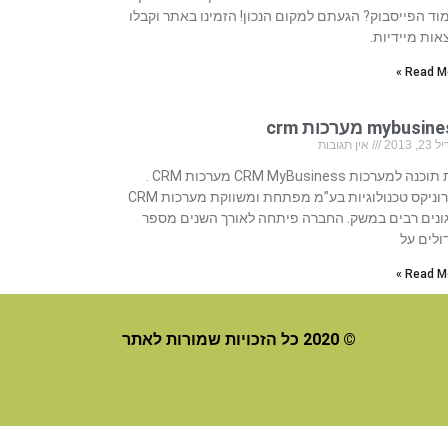
וד הפייסבוק? הגעתם למקום הנכון! הזמינו באתר וקבלו
אות מיידיות.
Read Mo
mybusi מערכות crm
, 2013
אין תגובות
בית תוכנה למערכות CRM MyBusiness מערכות CRM .
סיירוניקס טכנולוגיות בע”מ מפתחת ומשווקת מערכות CRM
ונים רבים במשק. החברה פיתחה לאורך השנים מספר
ולים על
Read Mo
© 2020 כל הזכויות שמורות לאתר