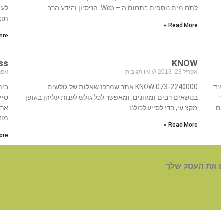
לתחומים נוספים בתחום ה – Web. הניסיון והידע הרב
לעמ
תוצ
Read More »
re »
KNOW
ness
אפריל 23, 2013
אין תגובות
אפריל 23
איד
073-2240000 KNOW אתר שמרכז שאלות של גולשים
בנושאים רבים ומגוונים, ומאפשר לכל גולש לענות עליהן באופן
ם
מקצועי, כדי לסייע לכולנו
ארג
מוד
Read More »
re »
 את העסק שלך