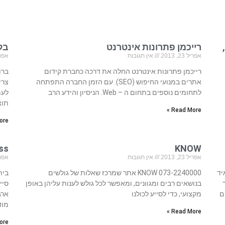
רייכמן פתרונות אינטרנט
בל
אפריל 23, 2013
אין תגובות
אפריל 23
רייכמן פתרונות אינטרנט החלה את דרכה כחברת קידום
ברו
אתרים במנועי החיפוש (SEO). עם הזמן החברה התפתחה
צרי
לתחומים נוספים בתחום ה – Web. הניסיון והידע הרב
לעמ
תוצ
Read More »
re »
KNOW
ness
אפריל 23, 2013
אין תגובות
אפריל 23
איד
073-2240000 KNOW אתר שמרכז שאלות של גולשים
בנושאים רבים ומגוונים, ומאפשר לכל גולש לענות עליהן באופן
ם
מקצועי, כדי לסייע לכולנו
ארג
מוד
Read More »
re »