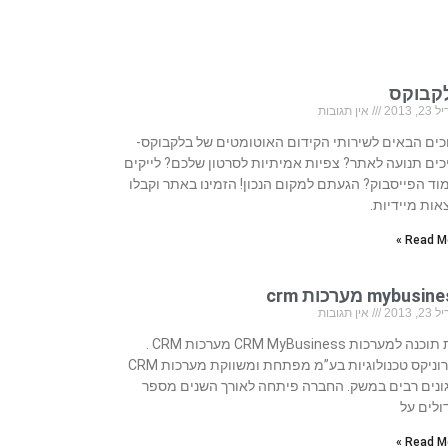
קבוקס
, 2013
אין תגובות
כים הבאים לשירותי הקידום האוטומטים של בלקבוקס-
כים תנועה לאתר? צפיות אמיתיות לסרטון שלכם? לייקים
וד הפייסבוק? הגעתם למקום הנכון! הזמינו באתר וקבלו
אות מיידיות.
Read Mo
mybusi מערכות crm
, 2013
אין תגובות
בית תוכנה למערכות CRM MyBusiness מערכות CRM .
סיירוניקס טכנולוגיות בע”מ מפתחת ומשווקת מערכות CRM
ונים רבים במשק. החברה פיתחה לאורך השנים מספר
ולים על
Read Mo