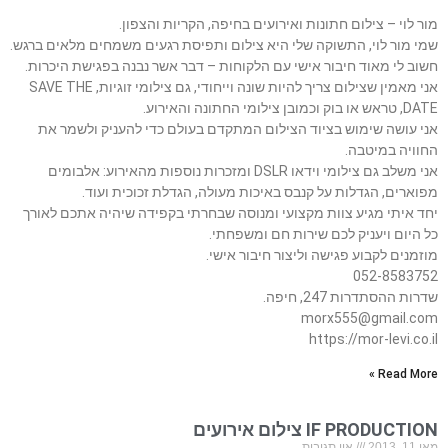
מור לוי – צילום חתונות ואירועים בחיפה, הקריות והצפון.
שמי מור לוי, התשוקה שלי היא צילום ותפיסת רגעים משמחים מלאים ברגש.
חשוב לי מאוד חיבור אישי עם הלקוחות – דבר אשר נבנה בפגישת היכרות.
אני מאמין שצילום צריך להיות שונה וייחודי, גם צילומי זוגיות, SAVE THE
DATE, טראש או בוק וכמובן צילומי החתונה והאירוע.
אני עושה שימוש בציוד הצילום המתקדם בעולם כדי להעניק ולשמר את
החוויה במיטבה.
אני משלב גם צילומי וידאו DSLR ומזכרות נוספות מהאירוע: אלבומים
מפוארים, הגדלות על קנבס באיכות מעולה, הגדלת זכוכית ועוד.
יחד איתי מגיע צוות מקצועי ומנוסה שבחרתי בקפידה שיהיה אתכם לאורך
כל היום ויעניק לכם שירות חם ומשפחתי.
מוזמנים לקבוע פגישה וליצור חיבור אישי.
052-8583752
שדרות ההסתדרות 247, חיפה.
morx555@gmail.com
https://mor-levi.co.il
Read More »
IF PRODUCTION צילום אירועים
מאי 11, 2013
אין תגובות