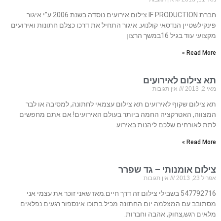
חברת IF PRODUCTION צילום אירועים נוסדה בשנת 2006 ע”י איגור
פינקילשטיין הנדסאי קולנוע.​​​​ איגור התחיל את דרכו כצלם חתונות ואירועים
מקצועי עוד בגיל 16במשך הרצון
Read More »
תא צילום לאירועים
מאי 2, 2013
אין תגובות
תא צילום שקוף לאירועים תא צילום עצמאי לחתונה, למסיבה או לבר
המצווה, האטרקציה החמה ביותר בעולם האירועים! אם אתם מחפשים
לתת לאורחים שלכם ליהנות באירוע
Read More »
צילום אומנותי – גד שפרר
אפריל 23, 2013
אין תגובות
547792716 בשבילי צילום זה דרך חיים.מאז שאני זוכר את עצמי אני
מסתובב עם המצלמה יום החתונה מכיל בתוכו אינספור רגעים נפלאים
מלאים רגש,צחוק, אהבה וחברות.