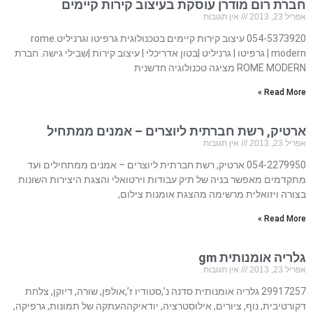
חברת רום מודרן עוסקת בעיצוב קירות קיימים
אפריל 23, 2013
אין תגובות
054-5373920 עיצוב קירות קיימים בטכנולוגית גרפיטו וגרניליט.rome
modern | גרפיטו | גרניליט |בטון אדריכלי | עיצוב קירות |שבילי גישה. חברת
ROME MODERN מציגה טכנולוגיה חדשנית
Read More »
ארטיק, רשת חברתית ליוצרים – אמנים ממתחיל
אפריל 23, 2013
אין תגובות
054-2279950 ארטיק, רשת חברתית ליוצרים – אמנים ממתחילים ועד
מתקדמים מאפשר בניה של תיק עבודות וירטואלי והצגת היצירות השונות
בצורה ויזואלית מרשימה מהצגת אומנות צילום,
Read More »
גלריה אומנותית gm
אפריל 23, 2013
אין תגובות
29917257 גלריה אומנותית סדנה נ’,סטודיו ז’,אולפן, שורה, דיוקן, צלחת
דקורטיבית, נוף, ציורים, אילוסטרציה, יודאיקההעתקה של תמונות, גרפיקה,