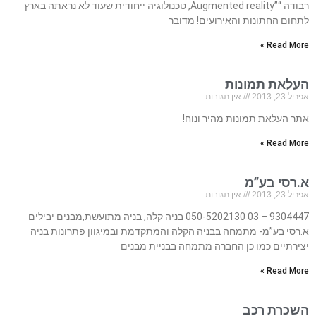
רבודה “”Augmented reality, טכנולוגיה ייחודית שעוד לא נראתה בארץ
לתחום החתונות והאירועים! מדובר
Read More »
העלאת תמונות
אפריל 23, 2013
אין תגובות
אתר העלאת תמונות מהיר ונוח!
Read More »
א.רסי בע”מ
אפריל 23, 2013
אין תגובות
9304447 – 03 050-5202130 בניה קלה, בניה מתועשת,מבנים יבילים
א.רסי בע”מ- מתמחה בבניה הקלה והמתקדמת ובמיגוון פתרונות בניה
יצירתיים כמו כן החברה מתמחה בבניית מבנים
Read More »
השכרת רכב