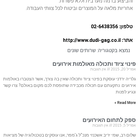
והביצוע ברמה מערבית וללא פשרות.
אחריות מלאה על המוצרים וביטוח לכל צוותי העבודה.
טלפון: 02-6438356
אתר: http://www.dudi-gag.co.il
נמצא בקטגוריה:
שרותים שונים
פינוי ציוד ותכולה מאולמות אירועים
אפריל 20, 2015
אין תגובות
גלריה ירדני עוסקת בפינוי ציוד ותכולה שאין בה צורך, אשר הצטברו באולמות
אירועים. נתקעתם עם תכולה מכבידה שתופסת לכם מקום באולם? צרו קשר
ונגיע לפנות
Read More »
ספק לתחום האירועים
אפריל 5, 2015
אין תגובות
שלום רב, שמי יריב אשכנזי מנכ”ל ג’מפר, אנו עוסקים בטכנולוגיה של מציאות