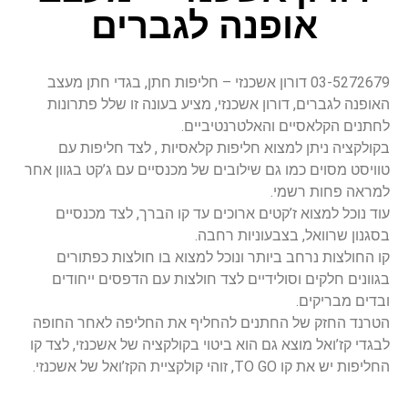
אופנה לגברים
03-5272679 דורון אשכנזי – חליפות חתן, בגדי חתן מעצב
האופנה לגברים, דורון אשכנזי, מציע בעונה זו שלל פתרונות
לחתנים הקלאסיים והאלטרנטיביים.
בקולקציה ניתן למצוא חליפות קלאסיות , לצד חליפות עם
טוויסט מסוים כמו גם שילובים של מכנסיים עם ג’קט בגוון אחר
למראה פחות רשמי.
עוד נוכל למצוא ז’קטים ארוכים עד קו הברך, לצד מכנסיים
בסגנון שרוואל, בצבעוניות רחבה.
קו החולצות נרחב ביותר ונוכל למצוא בו חולצות כפתורים
בגוונים חלקים וסולידיים לצד חולצות עם הדפסים ייחודים
ובדים מבריקים.
הטרנד החזק של החתנים להחליף את החליפה לאחר החופה
לבגדי קז’ואל מוצא גם הוא ביטוי בקולקציה של אשכנזי, לצד קו
החליפות יש את קו TO GO, זוהי קולקציית הקז’ואל של אשכנזי.