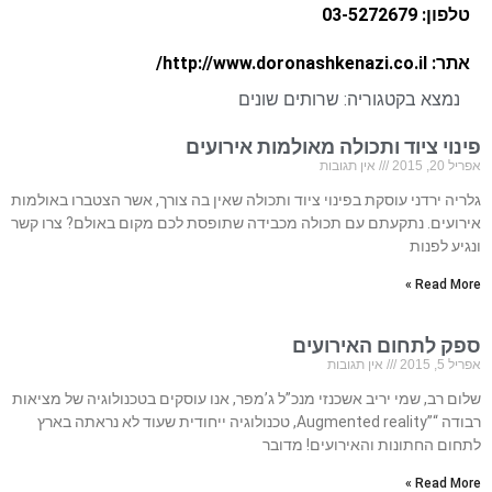
טלפון: 03-5272679
אתר: http://www.doronashkenazi.co.il/
נמצא בקטגוריה:
שרותים שונים
פינוי ציוד ותכולה מאולמות אירועים
אפריל 20, 2015
אין תגובות
גלריה ירדני עוסקת בפינוי ציוד ותכולה שאין בה צורך, אשר הצטברו באולמות
אירועים. נתקעתם עם תכולה מכבידה שתופסת לכם מקום באולם? צרו קשר
ונגיע לפנות
Read More »
ספק לתחום האירועים
אפריל 5, 2015
אין תגובות
שלום רב, שמי יריב אשכנזי מנכ”ל ג’מפר, אנו עוסקים בטכנולוגיה של מציאות
רבודה “”Augmented reality, טכנולוגיה ייחודית שעוד לא נראתה בארץ
לתחום החתונות והאירועים! מדובר
Read More »