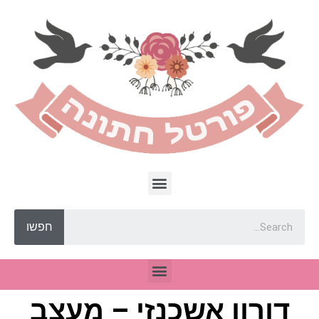
חפשו
דורון אשכנזי – מעצב