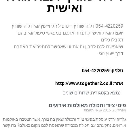
ואישית
054-4220259 דליה שוורץ – טיפול זוגי וייעוץ זוגי דליה שוורץ
יועצת זוגית ואישית, תנחה אתכם במפגשי טיפול זוגי בהם
תקבלו כלים
שיאפשרו לכם להבין זה את זו ושאפשר להחזיר את האהבה
דרך ייעוץ זוגי .
טלפון: 054-4220259
אתר: http://www.together2.co.il
נמצא בקטגוריה:
שרותים שונים
פינוי ציוד ותכולה מאולמות אירועים
אפריל 20, 2015
אין תגובות
גלריה ירדני עוסקת בפינוי ציוד ותכולה שאין בה צורך, אשר הצטברו באולמות
אירועים. נתקעתם עם תכולה מכבידה שתופסת לכם מקום באולם? צרו קשר