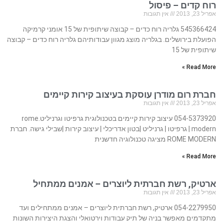
רוח קדים – פיסול
אפריל 23, 2013
אין תגובות
545366424 גלריה רוח כדים – קבוצה שיתופית של 15 אומני קרמיקה
הפועלת בירושלים. בגלריה מוצג מגוון עבודותיהם גלריה רוח כדים – קבוצה
שיתופית של 15
Read More »
חברת רום מודרן עוסקת בעיצוב קירות קיימים
אפריל 23, 2013
אין תגובות
054-5373920 עיצוב קירות קיימים בטכנולוגית גרפיטו וגרניליט.rome
modern | גרפיטו | גרניליט |בטון אדריכלי | עיצוב קירות |שבילי גישה. חברת
ROME MODERN מציגה טכנולוגיה חדשנית
Read More »
ארטיק, רשת חברתית ליוצרים – אמנים ממתחיל
אפריל 23, 2013
אין תגובות
054-2279950 ארטיק, רשת חברתית ליוצרים – אמנים ממתחילים ועד
מתקדמים מאפשר בניה של תיק עבודות וירטואלי והצגת היצירות השונות