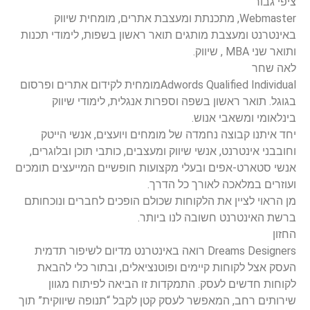
ציפי גבור
Webmaster, מתכנתת ומעצבת אתרים, מומחית שיווק
באינטרנט ומעצבת מותגים תואר ראשון בשפות, לימודי תכנות
ותואר שני MBA , שיווק.
לאה שחר
Adwords Qualified Individualמומחית לקידום אתרים ופרסום
בגוגל. תואר ראשון בשפה וספרות אנגלית, לימודי שיווק
בינלאומי ומשאבי אנוש.
יחד איתנו קבוצה נחמדה של מומחים ויועצים, אנשי הייטק
וחובבני אינטרנט, אנשי שיווק ומעצבים, כותבי תוכן ובלוגרים,
אנשי סטארט-אפים ובעלי מקצועות חופשיים המייעצים תומכים
ועוזרים במלאכה לאורך כל הדרך.
מן הראוי לציין את הלקוחות שכולם הופכים לחברים ונוכחותם
ברשת האינטרנט חשובה לנו ביותר.
החזון
Dreams Designers רואה באינטרנט מדיום לשיפור תדמית
העסק אצל לקוחות קיימים ופוטנציאלים, ובתור כלי להבאת
לקוחות חדשים לעסק. התמקדות זו הביאה לפיתוח מגוון
שירותים רחב, המאפשר לעסק קטן לקבל “תנופה שיווקית” תוך