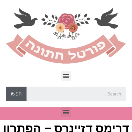
חפשו
דרימס דזיינרס – הפתרון