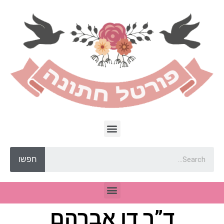
חפשו
ד”ר דן אברהם