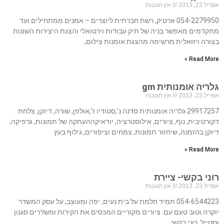
אפריל 23, 2013
אין תגובות
054-2279950 ארטיק, רשת חברתית ליוצרים – אמנים ממתחילים ועד
מתקדמים מאפשר בניה של תיק עבודות וירטואלי והצגת היצירות השונות
בצורה ויזואלית מרשימה מהצגת אומנות צילום,
Read More »
גלריה אומנותית gm
אפריל 23, 2013
אין תגובות
29917257 גלריה אומנותית סדנה נ’,סטודיו ז’,אולפן, שורה, דיוקן, צלחת
דקורטיבית, נוף, ציורים, אילוסטרציה, יודאיקההעתקה של תמונות, גרפיקה,
דיוקן בהזמנה, שיחזור תמונות, צמחים וציפורים, גילוף בעץ
Read More »
רוני בקשי- ציירת
אפריל 23, 2013
אין תגובות
054-6544223 תמיד חלמת על בית נעים, יפה ומעוצב, על עסק המשדר
יוקרה וטוב טעם עם. ציורים מקוריים המכסים את הקירות ומשדרים סגנון
וסטייל. רוני בקשי,