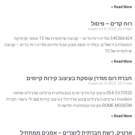
Read More »
רוח קדים – פיסול
אפריל 23, 2013
אין תגובות
545366424 גלריה רוח כדים – קבוצה שיתופית של 15 אומני קרמיקה
הפועלת בירושלים. בגלריה מוצג מגוון עבודותיהם גלריה רוח כדים – קבוצה
שיתופית של 15
Read More »
חברת רום מודרן עוסקת בעיצוב קירות קיימים
אפריל 23, 2013
אין תגובות
054-5373920 עיצוב קירות קיימים בטכנולוגית גרפיטו וגרניליט.rome
modern | גרפיטו | גרניליט |בטון אדריכלי | עיצוב קירות |שבילי גישה. חברת
ROME MODERN מציגה טכנולוגיה חדשנית
Read More »
ארטיק, רשת חברתית ליוצרים – אמנים ממתחיל