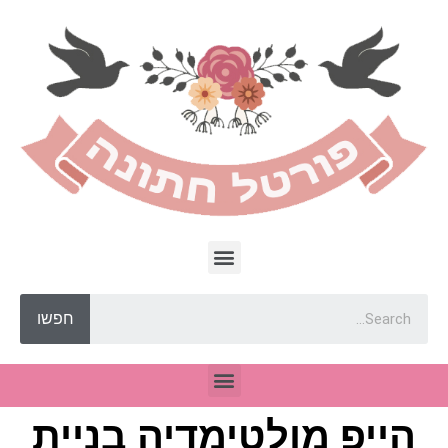
חפשו
הייפ מולטימדיה בניית