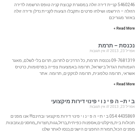
5460246 קניית דירה זולה במסגרת קבוצת קניה טופס הרשמה לדירה
הזולה – הירשמו ושילחו פרטים ותקבלו הצעות לקניית נדלן ודירה זולה
באזור מגוריכם
Read More »
נכנסת – תרמת
אפריל 23, 2013
אין תגובות
09-7681319 נכנסת תרמת, כל הדרכים לתרום, תרום בלי לשלם, מאגר
העמותות הגדול בישראל, תרומה באמצעות צפייה בפרסומות, כרטיס
אשראי, תרומה טלפונית, תרומה לנזקקים, תרומה. אתר
Read More »
ב י ת– ה פ י נ ו י פינוי דירות מיקצועי
אפריל 23, 2013
אין תגובות
054:4435869 ב י ת– ה פ י נ ו י פינוי דירות מיקצועי ובחינם!!! אנו מפנים
תכולות בית,מיקלטים,אספנות כפיתית,ברזל,גגות,חצרות,,מחסנים,עזבונות.
מפנים הכול,תמורת החפצים הישנים,כנסו לאתר שלנו