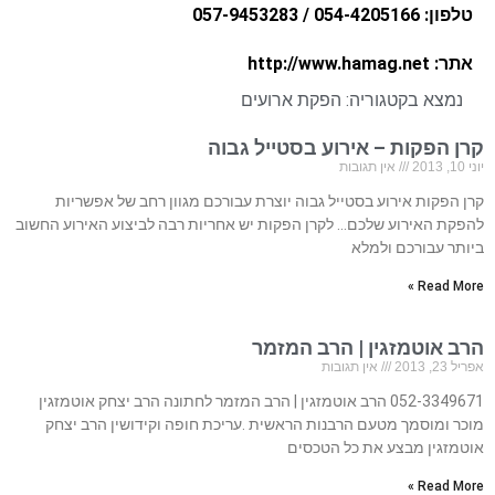
טלפון: 054-4205166 / 057-9453283
אתר: http://www.hamag.net
נמצא בקטגוריה:
הפקת ארועים
קרן הפקות – אירוע בסטייל גבוה
יוני 10, 2013
אין תגובות
קרן הפקות אירוע בסטייל גבוה יוצרת עבורכם מגוון רחב של אפשריות
להפקת האירוע שלכם… לקרן הפקות יש אחריות רבה לביצוע האירוע החשוב
ביותר עבורכם ולמלא
Read More »
הרב אוטמזגין | הרב המזמר
אפריל 23, 2013
אין תגובות
052-3349671 הרב אוטמזגין | הרב המזמר לחתונה הרב יצחק אוטמזגין
מוכר ומוסמך מטעם הרבנות הראשית .עריכת חופה וקידושין הרב יצחק
אוטמזגין מבצע את כל הטכסים
Read More »