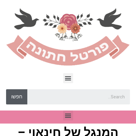
חפשו
המנגל של חינאוי –