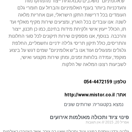
“ש.אלומיניום” משלבים טכנולוגיות ייצור מהמתקדמות
והעדכניות ביותר בענף האלומיניום והברזל עם חומרי גלם
העומדים בכל דרישות התקן הישראלי, ועם אחריות מלאה
לשנה. אנו עובדים בכל הארץ, ומציעים שירות מקיף מאלף ועד
תו, הכולל ייעוץ אישי ולקיחת מידות בחינם, כמו כן תכנון, ייצור
והרכבה. בנוסף, אנו מספקים שירות תיקונים לכל סוגי החלונות
והתריסים, כולל תיקון תריסי גלילה ידניים וחשמליים, החלפת
גלגלים ומנעולים ועוד.אנו ב”ש.אלומיניום” שמים דגש על ביצוע
מוקפד, עמידה בלוחות זמנים, ומתן שירות מקצועי ואישי,
לשביעות רצונו המלאה של הלקוח.
טלפון: 054-4472159
אתר: http://www.mistor.co.il
נמצא בקטגוריה:
שרותים שונים
פינוי ציוד ותכולה מאולמות אירועים
אפריל 20, 2015
אין תגובות
גלריה ירדני עוסקת בפינוי ציוד ותכולה שאין בה צורך, אשר הצטברו באולמות