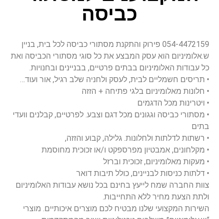
כביסה
054-4472159 פירוק והתקנת מסתורי כביסה לכל בית, בניין
ש.אלומיניום הוא עסק המבצע את כל סוגי מסתורי הכביסה ואת
כל עבודות האלומיניום בבתים פרטיים, בבניינים ובחנויות.
• תריסים חשמליים לבית, לעסק ולחניה שלב רגיל, אור ועוד…
• חלונות מאלומיניום בלגי פתיחה + הזזה
• ויטרינות מכל הדגמים
• מסתורי כביסה וגגונים מכל דגם וצבע. לפרטיים, קבלנים וועדי
בתים
• רשתות לדלתות ולחלונות. גלילה, קבוע והזזה,
• מקלחונים, אמבטיון מפרספקט ו/או זכוכית מחוסמת
• מעקות מאלומיניום, זכוכית וברזל
• דלתות כניסות לבניינים, כולל תיבות דואר
צוות החברה שמח לייעץ בחינם בכל נושא עבודות האלומיניום
ולתת הצעת מחיר ללא התחייבות.
השירות המקצועי שלנו מבטיח לכם מוצרים איכותיים. מוצרי