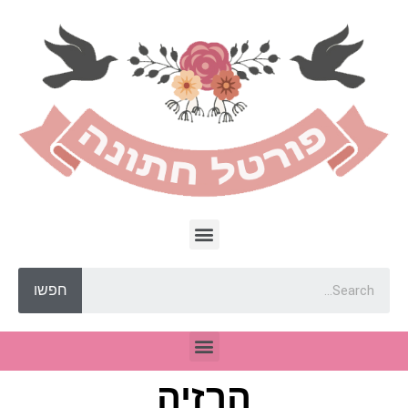
חפשו
הרזיה