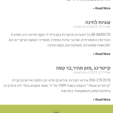
Read More »
עוגיות לחינה
אפריל 23, 2013
אין תגובות
08-8680570 כל העוגיות מיוצרות בעבודת יד-טקס החינה הינו מסיבת
האירוסין המסורתית, של בני עדות המזרח. מאפייני הטקס העיקריים הם
תלבושות ססגוניות, מוסיקת עם, טקס החינה
Read More »
קייטרינג ,מזון מהיר,בר קפה
אפריל 23, 2013
אין תגובות
050-2707070 אירועי חברות, אירועים פרטיים, הפקת אירועים חברת
“קייטרינג אנגלר” הוקמה בשנת 1999 על ידי אנשי מקצוע בעלי ידע וניסיון רב
בתחום המזון והמשקאות. במרוצת
Read More »