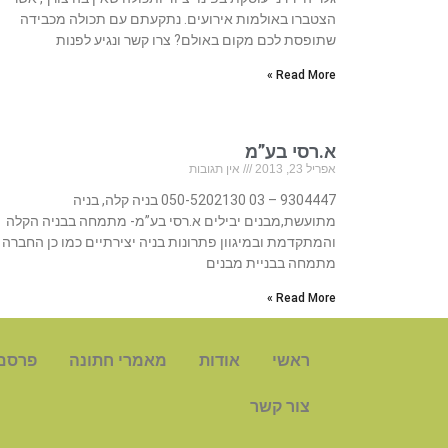
הצטברו באולמות אירועים. נתקעתם עם תכולה מכבידה
שתופסת לכם מקום באולם? צרו קשר ונגיע לפנות
Read More »
א.רסי בע”מ
אפריל 23, 2013
אין תגובות
9304447 – 03 050-5202130 בניה קלה, בניה
מתועשת,מבנים יבילים א.רסי בע”מ- מתמחה בבניה הקלה
והמתקדמת ובמיגוון פתרונות בניה יצירתיים כמו כן החברה
מתמחה בבניית מבנים
Read More »
ראשי
אודות
מאמרי חתונה
פרסם
צור קשר