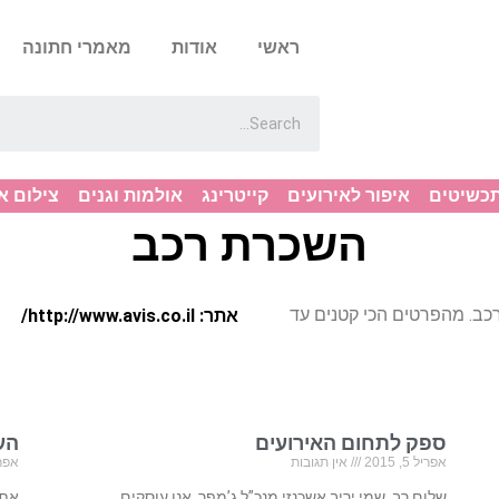
ראשי
אודות
מאמרי חתונה
תכשיטים
איפור לאירועים
קייטרינג
אולמות וגנים
צילום א
השכרת רכב
ב. מהפרטים הכי קטנים עד
אתר: http://www.avis.co.il/
ספק לתחום האירועים
הע
אפריל 5, 2015
אין תגובות
אפריל 23
שלום רב, שמי יריב אשכנזי מנכ”ל ג’מפר, אנו עוסקים
אתר