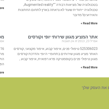
בטכנולוגיה של מציאות רבודה “”Augmented reality,
re »
טכנולוגיה ייחודית שעוד לא נראתה בארץ לתחום החתונות
והאירועים! מדובר
Read More »
אתר המציע מגוון שירותי יופי וקורסים
מכ
אפריל 23, 2013
אין תגובות
אפריל 23
525306023 טיפולי פנים, איפור קבוע, איפור מקצועי, קורסים
האתר מציע מגוון שירותים בתחומיי היופי והדרכת קורסים:
מתמ
מגוון טיפולי פנים בקוסמטיקה פרא רפואית, איפור קבוע ,
התו
הפת
Read More »
re »
 את העסק שלך