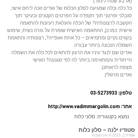
(ארבע שנות לימוד).
כל כלה וכלה שמגיעה לסלון הכלות של ואדים זוכה ליחס אישי,
סובלני ופרטני תוך הקפדה על הפרטים הקטנים ובעיקר תוך
הקשבה לרצונותיה? של הכלה והעלאת רעיונות להתאמה
אישית. כמו כן, ההתאמה האישית שומרת על גזרה נשית, שימוש
בקווים נקיים ומחמיאים – כל אחת ואופייה?, רצונותיה והתאמת
השמלה הנכונה ביותר עבורה.
ואדים שם לנגד עיניו את הרצון להתאים לכל כלה את השמלה
הייחודית והמתאימה ביותר לה לפי סגנונה? האישי.
מצפה לראותכן
ואדים מרגולין
טלפון: 03-5273933
אתר: http://www.vadimmargolin.com
נמצא בקטגוריה:
סלוני כלות
סטודיו ילנה – סלון כלות
אפריל 2, 2015
אין תגובות