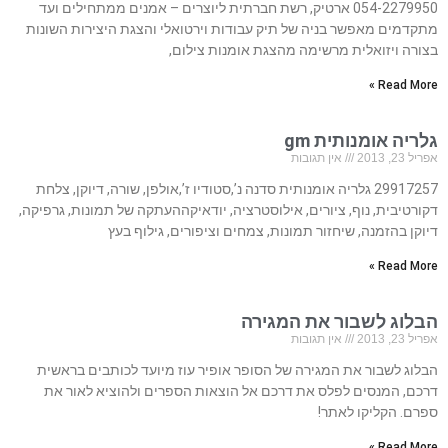
054-2279950 ארטיק, רשת חברתית ליוצרים – אמנים ממתחילים ועד
מתקדמים מאפשר בניה של תיק עבודות וירטואלי והצגת היצירות השונות
בצורה ויזואלית מרשימה מהצגת אומנות צילום,
Read More »
גלריה אומנותית gm
אפריל 23, 2013
אין תגובות
29917257 גלריה אומנותית סדנה נ’,סטודיו ז’,אולפן, שורה, דיוקן, צלחת
דקורטיבית, נוף, ציורים, אילוסטרציה, יודאיקההעתקה של תמונות, גרפיקה,
דיוקן בהזמנה, שיחזור תמונות, צמחים וציפורים, גילוף בעץ
Read More »
הבלוג לשבור את המגירה
אפריל 23, 2013
אין תגובות
הבלוג לשבור את המגירה של הסופר אופיר עוז מיועד לכותבים בראשית
דרכם, המנסים לפלס את דרכם אל הוצאות הספרים ולהוציא לאור את
ספרם. הקליקו לאתר!
Read More »