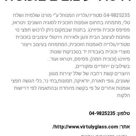
04-9825235 סטודיו/גלריה המנוהל ע”י מורנו שולמית ושלח
טלי, מתמחה בתחום אומנות הזכוכית לסוגיה השונים: ויטראז,
פסיפס זכוכית ופיוזינג. בחנות שבמקום ניתן לרכוש חפצי נוי
ומתנות לעיצוב הבית והגן ולאירוח. וירטולי עיצובים בזכוכית
סטודיו/גלריה לאומנות הזכוכית, המתמחה בעיצוב וייצור
מוצרי זכוכית בעבודת יד בטכניקות שונות:
פיוזינג (זכוכית חמה), פסיפס, ויטראז ועוד…
בשילובים ייחודיים ומקוריים,
היוצרים קשת רחבה של שלל יצירות מגוון:
שעונים, גופי תאורה, יודאיקה, תמונות,בתי נר, כלי הגשה חפצי
אומנות אחרים על פי בקשה מיוחדת ובהתאמה לפי דרישות
הלקוח.
טלפון: 04-9825235
אתר: http://www.virtulyglass.com/