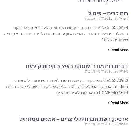
נמצא בקטגוריה:
אמנות
רוח קדים – פיסול
אפריל 23, 2013
אין תגובות
545366424 גלריה רוח כדים – קבוצה שיתופית של 15 אומני קרמיקה
הפועלת בירושלים. בגלריה מוצג מגוון עבודותיהם גלריה רוח כדים – קבוצה
שיתופית של 15
Read More »
חברת רום מודרן עוסקת בעיצוב קירות קיימים
אפריל 23, 2013
אין תגובות
054-5373920 עיצוב קירות קיימים בטכנולוגית גרפיטו וגרניליט.rome
modern | גרפיטו | גרניליט |בטון אדריכלי | עיצוב קירות |שבילי גישה. חברת
ROME MODERN מציגה טכנולוגיה חדשנית
Read More »
ארטיק, רשת חברתית ליוצרים – אמנים ממתחיל
אפריל 23, 2013
אין תגובות