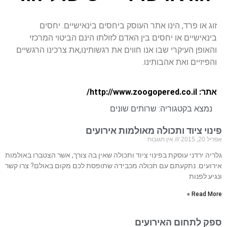
זוג או פרד, הינו אתר העוסק ביחסים בינאישיים. יחסים
בינאישיים או יחסים בין האדם לזולתו הינם הביטוי המרכזי
והאופן העיקרי שבו אנו חווים את רגשותינו,את צרכינו הרגשיים
והפיזיים ואת אהבותינו.
אתר: http://www.zoogopered.co.il/
נמצא בקטגוריה:
שרותים שונים
פינוי ציוד ותכולה מאולמות אירועים
אפריל 20, 2015
אין תגובות
גלריה ירדני עוסקת בפינוי ציוד ותכולה שאין בה צורך, אשר הצטברו באולמות
אירועים. נתקעתם עם תכולה מכבידה שתופסת לכם מקום באולם? צרו קשר
ונגיע לפנות
Read More »
ספק לתחום האירועים