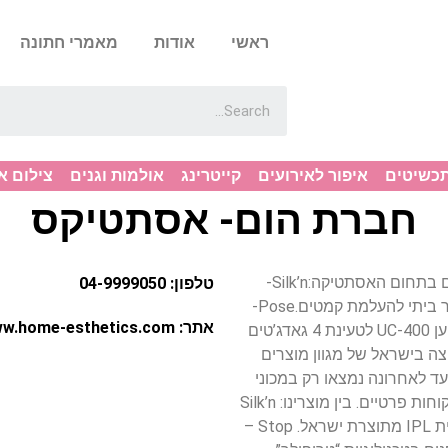
ראשי
אודות
מאמרי חתונה
תכשיטים
איפור לאירועים
קייטרינג
אולמות וגנים
צילום א
חברת הום- אסתטיקס
04-9999050 חברת הום-אסתטיקס מפיצה מוצרים בתחום האסתטיקה:Silk’n-
טלפון: 04-9999050
מכשיר ביתי להסרת שיער לטווח ארוך.Stop-מכשיר ביתי להעלמת קמטים.Pose-
אתר: http://www.home-esthetics.com/
מכשיר ביתי להצרת היקפים,וטיפול בצלוליט.רב מטען UC-400 לטעינת 4 גאדג’טים
ה בישראל של מגוון מוצרים
עד לאחרונה נמצאו רק במכוני
היופי וכעת לאחר שהותאמו לכך הם מוצעים גם ללקוחות פרטיים. בין מוצרינו: Silk’n
– מכשיר ביתי להסרת שיער לטווח ארוך בטכנולוגיית IPL מתוצרת ישראל. Stop –