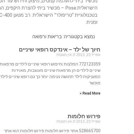
מכשיר ביתי להעלמת קמטים, מיצוק וחידוש עור הפני
הישראלית.Pose – מכשיר ביתי להצרת היקפ
זמנית.
נמצא בקטגוריה:
בריאות ורפואה
חיוך של ילד – אינדקס רופאי שיניים
אפריל 23, 2013
אין תגובות
772123359 המלצות וחיפוש רופאי שיניים לילדים מרפאות
שיניים לילדים הן מרפאות שיניים מעוצבות, מאוירות
המעניקות לילד תחושה נעימה יותר כך גם רופא שיניים לילד
מוכשר
Read More »
פירוש חלומות
אפריל 23, 2013
אין תגובות
528665700 אתר פירוש חלומות פירוש חלומות הוא אתר