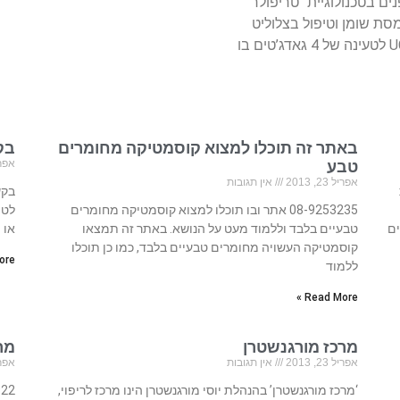
ם בטכנולוגיית “טריפולר”
ים, המסת שומן וטיפול בצלוליט
בטכנולוגיית “טריפולר” הישראלית. רב מטען UC-400 לטעינה של 4 גאדג’טים בו
באתר זה תוכלו למצוא קוסמטיקה מחומרים
בקש
טבע
אפריל 23
אפריל 23, 2013
אין תגובות
בקש
08-9253235 אתר ובו תוכלו למצוא קוסמטיקה מחומרים
לטי
ים
טבעיים בלבד וללמוד מעט על הנושא. באתר זה תמצאו
או 
קוסמטיקה העשויה מחומרים טבעיים בלבד, כמו כן תוכלו
re »
ללמוד
Read More »
מרכז מורגנשטרן
מר
אפריל 23, 2013
אין תגובות
אפריל 23
‘מרכז מורגנשטרן’ בהנהלת יוסי מורגנשטרן הינו מרכז לריפוי,