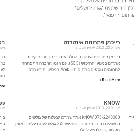
ובעלת ניסיון רב בתחומים אלו ועל כך
”ן הירושלמית “גגות ירושלים”
רתופדי רפואי”.
רייכמן פתרונות אינטרנט
בל
אפריל 23, 2013
אין תגובות
אפריל 23
רייכמן פתרונות אינטרנט החלה את דרכה כחברת קידום
ברו
אתרים במנועי החיפוש (SEO). עם הזמן החברה התפתחה
צרי
לתחומים נוספים בתחום ה – Web. הניסיון והידע הרב
לעמ
תוצ
Read More »
re »
KNOW
ness
אפריל 23, 2013
אין תגובות
אפריל 23
איד
073-2240000 KNOW אתר שמרכז שאלות של גולשים
בנושאים רבים ומגוונים, ומאפשר לכל גולש לענות עליהן באופן
ם
מקצועי, כדי לסייע לכולנו
ארג