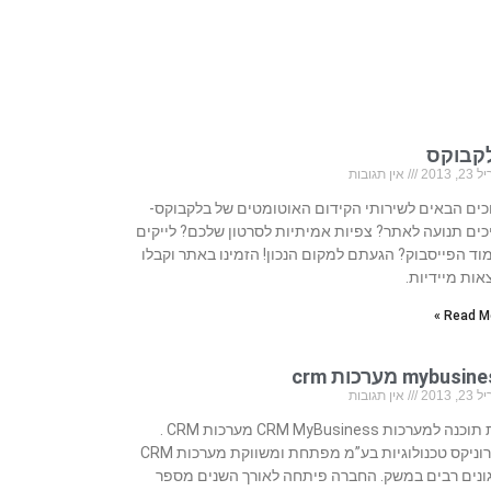
קבוקס
, 2013
אין תגובות
כים הבאים לשירותי הקידום האוטומטים של בלקבוקס-
כים תנועה לאתר? צפיות אמיתיות לסרטון שלכם? לייקים
וד הפייסבוק? הגעתם למקום הנכון! הזמינו באתר וקבלו
אות מיידיות.
Read Mo
mybusi מערכות crm
, 2013
אין תגובות
בית תוכנה למערכות CRM MyBusiness מערכות CRM .
סיירוניקס טכנולוגיות בע”מ מפתחת ומשווקת מערכות CRM
ונים רבים במשק. החברה פיתחה לאורך השנים מספר