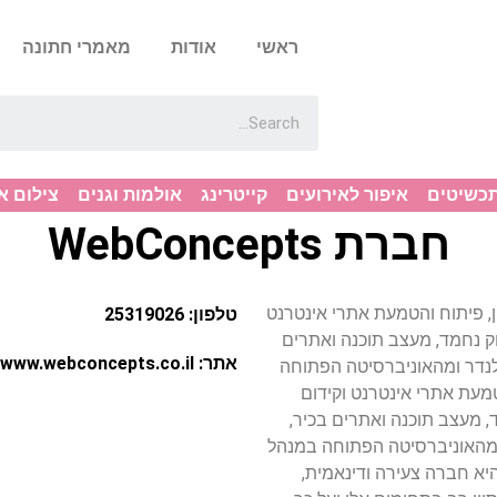
ראשי
אודות
מאמרי חתונה
תכשיטים
איפור לאירועים
קייטרינג
אולמות וגנים
צילום א
חברת WebConcepts
We היא חברת אפיון, פיתוח והטמעת אתרי אינטרנט
טלפון: 25319026
WebConcep, בהנהלת יצחק נחמד, מעצב תוכנה ואתרים
אתר: http://www.webconcepts.co.il
 לנדר ומהאוניברסיטה הפתוחה
פיתוח והטמעת אתרי אינטרנט וקידום
נהלת יצחק נחמד, מעצב תוכנה ואתרים בכיר,
 ומהאוניברסיטה הפתוחה במנהל
היא חברה צעירה ודינאמית,