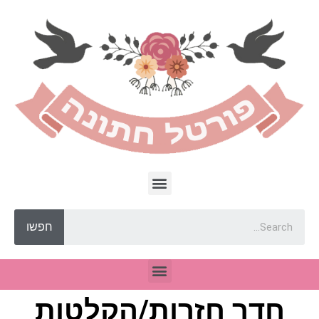
חפשו
חדר חזרות/הקלטות