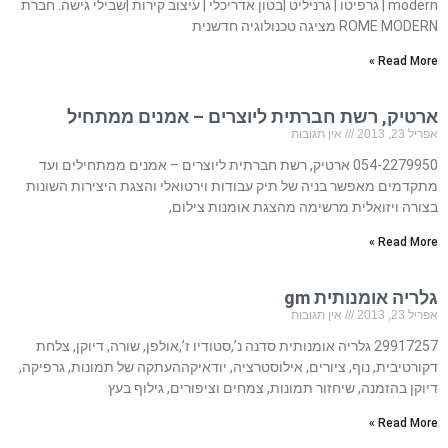
modern | גרפיטו | גרניליט |בטון אדריכלי | עיצוב קירות |שבילי גישה. חברת
ROME MODERN מציגה טכנולוגיה חדשנית
Read More »
ארטיק, רשת חברתית ליוצרים – אמנים ממתחיל
אפריל 23, 2013
אין תגובות
054-2279950 ארטיק, רשת חברתית ליוצרים – אמנים ממתחילים ועד
מתקדמים מאפשר בניה של תיק עבודות וירטואלי והצגת היצירות השונות
בצורה ויזואלית מרשימה מהצגת אומנות צילום,
Read More »
גלריה אומנותית gm
אפריל 23, 2013
אין תגובות
29917257 גלריה אומנותית סדנה נ’,סטודיו ז’,אולפן, שורה, דיוקן, צלחת
דקורטיבית, נוף, ציורים, אילוסטרציה, יודאיקההעתקה של תמונות, גרפיקה,
דיוקן בהזמנה, שיחזור תמונות, צמחים וציפורים, גילוף בעץ
Read More »