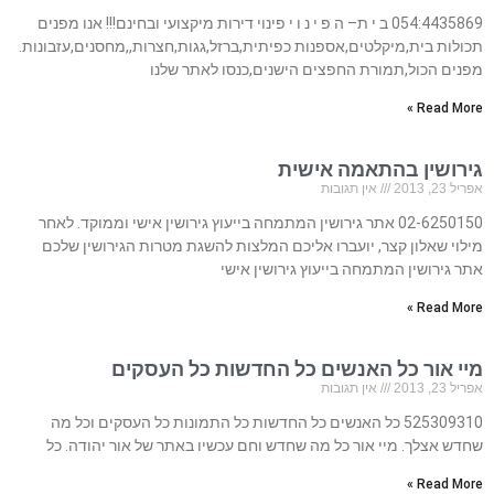
054:4435869 ב י ת– ה פ י נ ו י פינוי דירות מיקצועי ובחינם!!! אנו מפנים
תכולות בית,מיקלטים,אספנות כפיתית,ברזל,גגות,חצרות,,מחסנים,עזבונות.
מפנים הכול,תמורת החפצים הישנים,כנסו לאתר שלנו
Read More »
גירושין בהתאמה אישית
אפריל 23, 2013
אין תגובות
02-6250150 אתר גירושין המתמחה בייעוץ גירושין אישי וממוקד. לאחר
מילוי שאלון קצר, יועברו אליכם המלצות להשגת מטרות הגירושין שלכם
אתר גירושין המתמחה בייעוץ גירושין אישי
Read More »
מיי אור כל האנשים כל החדשות כל העסקים
אפריל 23, 2013
אין תגובות
525309310 כל האנשים כל החדשות כל התמונות כל העסקים וכל מה
שחדש אצלך. מיי אור כל מה שחדש וחם עכשיו באתר של אור יהודה. כל
Read More »