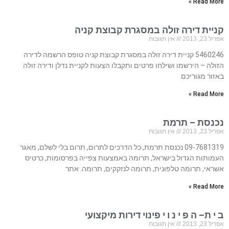
Read More »
קניית דירה זולה במסגרת קבוצת קניה
אפריל 23, 2013
אין תגובות
5460246 קניית דירה זולה במסגרת קבוצת קניה טופס הרשמה לדירה
הזולה – הירשמו ושילחו פרטים ותקבלו הצעות לקניית נדלן ודירה זולה
באזור מגוריכם
Read More »
נכנסת – תרמת
אפריל 23, 2013
אין תגובות
09-7681319 נכנסת תרמת, כל הדרכים לתרום, תרום בלי לשלם, מאגר
העמותות הגדול בישראל, תרומה באמצעות צפייה בפרסומות, כרטיס
אשראי, תרומה טלפונית, תרומה לנזקקים, תרומה. אתר
Read More »
ב י ת– ה פ י נ ו י פינוי דירות מיקצועי
אפריל 23, 2013
אין תגובות