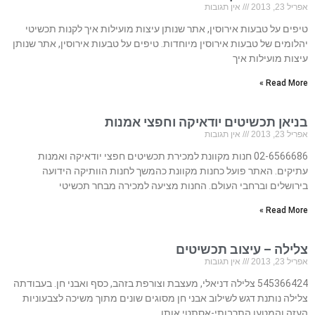
אפריל 23, 2013
אין תגובות
טיפים על טבעות אירוסין, אתר שנותן עיצות מועילות איך לקנות תכשיטי
יהלומים של טבעות אירוסין מיוחדות. טיפים על טבעות אירוסין, אתר שנותן
עיצות מועילות איך
Read More »
בניאן תכשיטים יודאיקה וחפצי אמנות
אפריל 23, 2013
אין תגובות
02-6566686 חנות מקוונת למכירת תכשיטים חפצי יודאיקה ואמנות
עתיקים. האתר פועל כחנות מקוונת כהמשך לחנות הוותיקה הידועה
בירושלים וברחבי העולם. החנות מציעה למכירה מבחר תכשיטי
Read More »
צלילה – עיצוב תכשיטים
אפריל 23, 2013
אין תגובות
545366424 צלילה דניאלי, מעצבת וצורפת בזהב, כסף ואבני חן. בעבודתה
צלילה נותנת דגש לשילוב אבני חן מסוגים שונים מתוך משיכה לצבעוניות
העזה והמטען התרבותי-אסתטי אותו