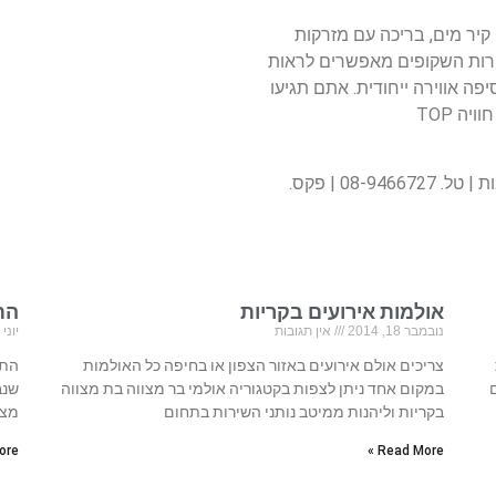
קיר מים, בריכה עם מזרקות
קירות השקופים מאפשרים לראות
 אווירה ייחודית. אתם תגיעו
ה TOP
אולמות אירועים בקריות
התא
נובמבר 18, 2014
אין תגובות
יוני 3, 2012
צריכים אולם אירועים באזור הצפון או בחיפה כל האולמות
התא
ם
במקום אחד ניתן לצפות בקטגוריה אולמי בר מצווה בת מצווה
שנב
בקריות וליהנות ממיטב נותני השירות בתחום
מצו
re »
Read More »