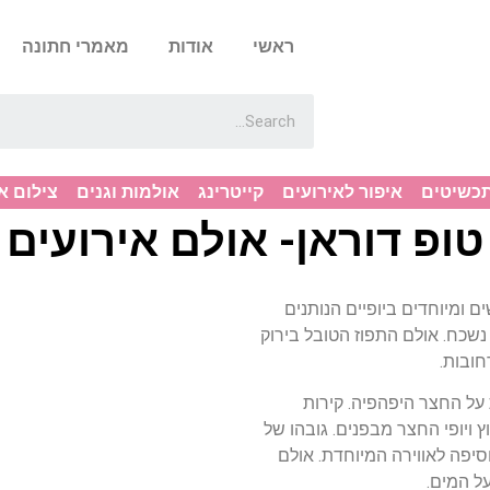
ראשי
אודות
מאמרי חתונה
תכשיטים
איפור לאירועים
קייטרינג
אולמות וגנים
צילום א
טופ דוראן- אולם אירועים
אולמות חדישים ומיוחדים ביופיים הנותנים
נשכח. אולם התפוז הטובל בירוק
חובות.
על החצר היפהפיה. קירות
ויופי החצר מבפנים. גובהו של
פה לאווירה המיוחדת. אולם
ל המים.