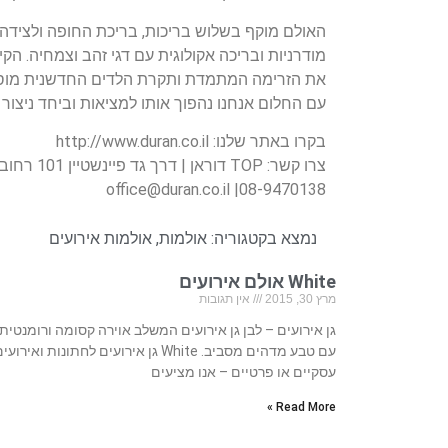
האולם מוקף בשלוש בריכות, בריכת החופה ולצידה 
מודרניות ובריכה אקולוגית עם דגי זהב וצמחיה. ה
את הזרימה המתמדת ותקרת הלדים החדשנית מוסיפה
עם החלום אנחנו נהפוך אותו למציאות וביחד ניצור חווי
בקרו באתר שלנו: http://www.duran.co.il
צרו קשר: TOP דוראן | דרך גד פיינשטיין 101 רחובות | טל. 08-9466727 | פקס.
office@duran.co.il
|08-9470138
נמצא בקטגוריה:
אולמות
,
אולמות אירועים
White אולם אירועים
מרץ 30, 2015
אין תגובות
גן אירועים – לבן גן אירועים המשלב אוירה קסומה ורומנטית
עם טבע מדהים מסביב. White גן אירועים לחתונות ואירועי
עסקיים או פרטיים – אנו מציעים
Read More »