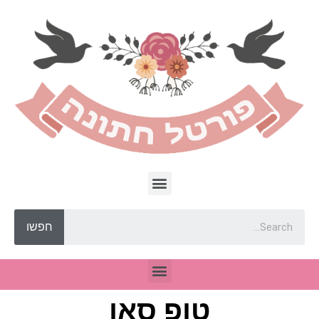
חפשו
טופ סאן